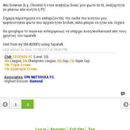
Απο browser (π.χ. Chrome) ή οταν ανεβαζω δικες μου φωτο ποτέ, ανεξαρτητα
αν μπαινω απο κινητό ή PC.
Σημερα παρατηρησα οτι καθαριζοντας την cache του κινητου μου
εμφανιστηκαν φωτο που αρχικα ηταν broken, αλλα μπορει να ηταν και τυχαιο.
Θα googlαρα το issue και ενδεχομενως να υπαρχει λυση/workaround απο τους
χρηστες του tapatalk.
Sent from my SM-A300FU using Tapatalk
Last edited by dsio; 11-08-2017 at
04:46 PM
.
Club:
LEGENDS FC
(Level: 50)
40x
League,
24x
Champions League,
26x
Cup,
12x
Super Cup
18x Triple Crown
10x Quadruple Crown
Association:
OPA MATSIOULA F.C.
Highest Division:
Diamond
1
2
Log in
Register
Full Site
Top