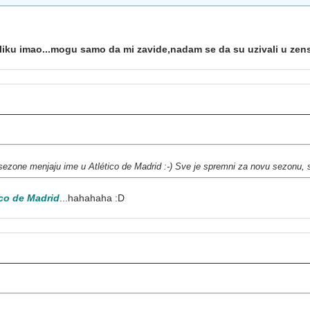
iku imao...mogu samo da mi zavide,nadam se da su uzivali u zen
sezone menjaju ime u Atlético de Madrid :-) Sve je spremni za novu sezonu,
ico de Madrid
...hahahaha :D