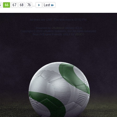
5
66
67
68
76
...
Last
All times are GMT. The time now is
07:50 PM
.
Powered by
vBulletin®
Version 4.2.4
Copyright © 2026 vBulletin Solutions, Inc. All rights reserved.
Search Engine Friendly URLs by
vBSEO