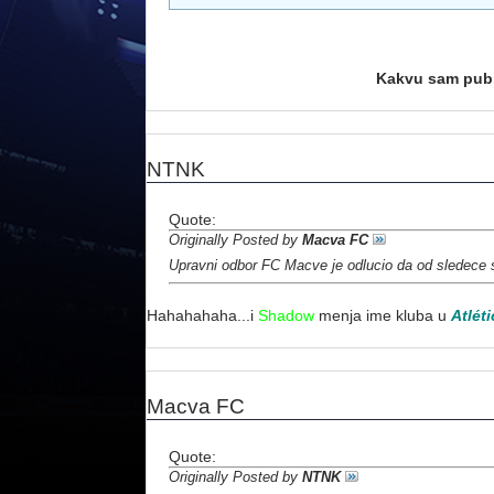
Kakvu sam publ
NTNK
Quote:
Originally Posted by
Macva FC
Upravni odbor FC Macve je odlucio da od sledece 
Hahahahaha...i
Shadow
menja ime kluba u
Atlét
Macva FC
Quote:
Originally Posted by
NTNK