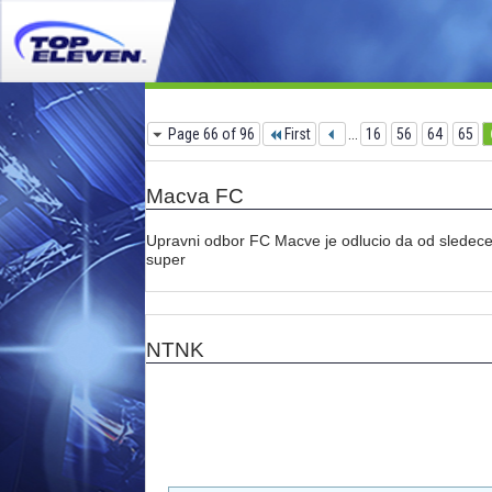
Page 66 of 96
First
...
16
56
64
65
Macva FC
Upravni odbor FC Macve je odlucio da od sledece
super
NTNK