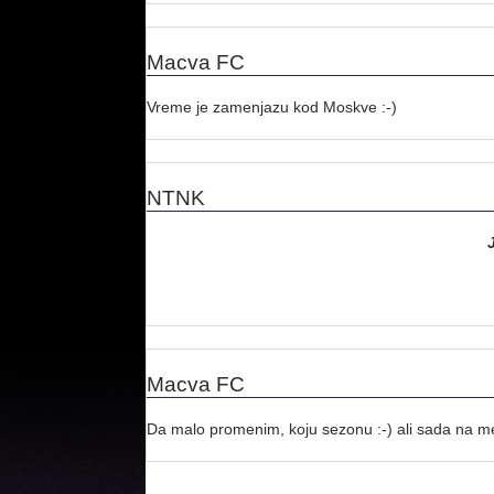
Macva FC
Vreme je zamenjazu kod Moskve :-)
NTNK
Macva FC
Da malo promenim, koju sezonu :-) ali sada na me