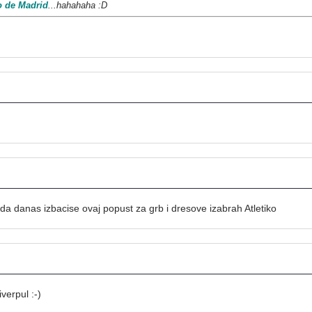
o de Madrid
...hahahaha :D
kada danas izbacise ovaj popust za grb i dresove izabrah Atletiko
verpul :-)