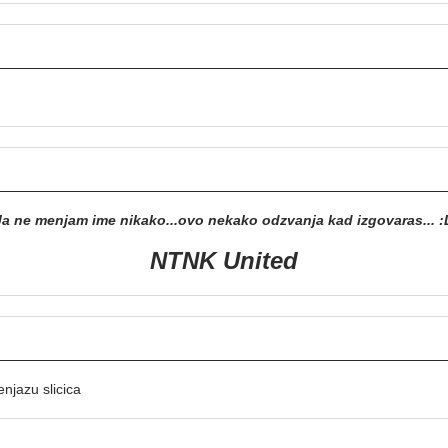
Ja ne menjam ime nikako...ovo nekako odzvanja kad izgovaras... :
NTNK United
njazu slicica