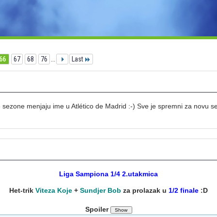
66
67
68
76
...
Last
 sezone menjaju ime u Atlético de Madrid :-) Sve je spremni za novu s
Liga Sampiona 1/4 2.utakmica
Het-trik
Viteza Koje
+
Sundjer Bob
za prolazak u
1/2 finale
:D
Spoiler