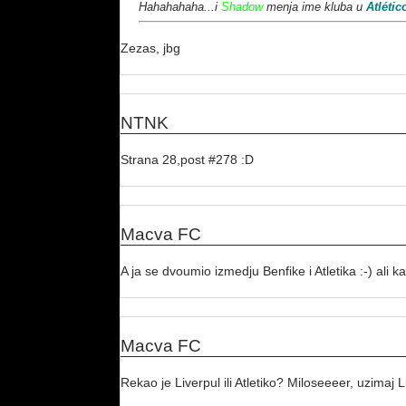
Hahahahaha...i
Shadow
menja ime kluba u
Atlétic
Zezas, jbg
NTNK
Strana 28,post #278 :D
Macva FC
A ja se dvoumio izmedju Benfike i Atletika :-) ali 
Macva FC
Rekao je Liverpul ili Atletiko? Miloseeeer, uzimaj Li