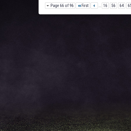
Page 66 of 96
First
...
16
56
64
6