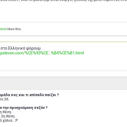
otest
likes this.
 στο Ελληνικό φόρουμ
.topeleven.com/%CE%93%CE...%B4%CE%B1.html
 ομάδα σας και τι επίπεδο παίζει ?
δο 26.
τε την προηγούμενη σεζόν ?
η θέση.
 2η θέση.
χάλια.. :P