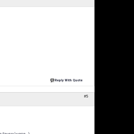
Reply With Quote
#5
α ξημερώματα...)