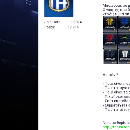
Μπαίνουμε σε μ
O νικητής που 
κερδίζει μια α
Join Date
Jul 2014
Posts
17,714
Λοιπόν ?
- Ποιά είναι η 
- Πως τα πήγατ
- Ποιά είναι τα
- Τι κινήσεις σ
- Σε τι επίπεδ
- Συμμετέχετε 
- Πως τα πάτε (
Να υπενθυμίσω 
http://forum.t