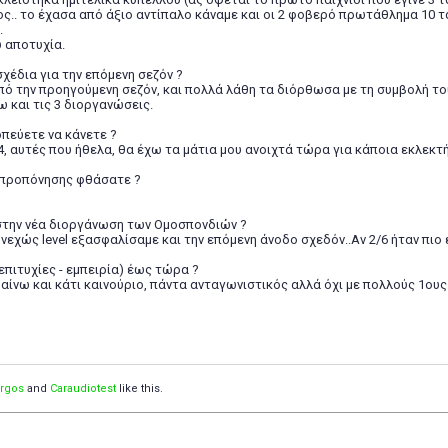
.. το έχασα από άξιο αντίπαλο κάναμε και οι 2 φοβερό πρωτάθλημα 10 τ
.
 αποτυχία.
 σχέδια για την επόμενη σεζόν ?
ό την προηγούμενη σεζόν, και πολλά λάθη τα διόρθωσα με τη συμβολή το
και τις 3 διοργανώσεις.
κοπεύετε να κάνετε ?
4, αυτές που ήθελα, θα έχω τα μάτια μου ανοιχτά τώρα για κάποια εκλεκ
ο προπόνησης φθάσατε ?
στην νέα διοργάνωση των Ομοσπονδιών ?
νεχώς level εξασφαλίσαμε και την επόμενη άνοδο σχεδόν..Αν 2/6 ήταν πιο 
επιτυχίες - εμπειρία) έως τώρα ?
αίνω και κάτι καινούριο, πάντα ανταγωνιστικός αλλά όχι με πολλούς 1ου
orgos
and
Caraudiotest
like this.