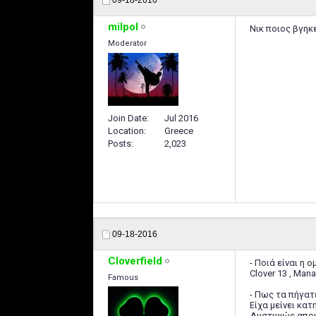
09-18-2016
milpol
Νικ ποιος βγηκ
Moderator
Join Date
Jul 2016
Location
Greece
Posts
2,023
09-18-2016
Cloverfield
- Ποιά είναι η 
Clover 13 , Man
Famous
- Πως τα πήγατ
Είχα μείνει κα
Δυστυχώς αποκλ