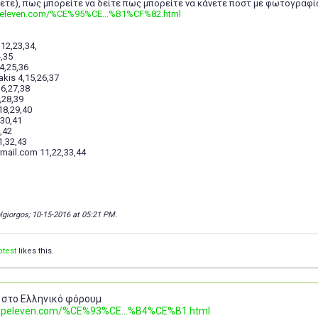
λετε), πως μπορείτε να δείτε πως μπορείτε να κάνετε ποστ με φωτογραφί
opeleven.com/%CE%95%CE...%B1%CF%82.html
12,23,34,
4,35
4,25,36
kis 4,15,26,37
16,27,38
,28,39
8,29,40
30,41
,42
1,32,43
mail.com 11,22,33,44
olgiorgos; 10-15-2016 at
05:21 PM
.
otest
likes this.
 στο Ελληνικό φόρουμ
.topeleven.com/%CE%93%CE...%B4%CE%B1.html