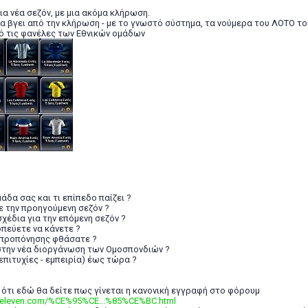
ια νέα σεζόν, με μια ακόμα κλήρωση.
θα βγει από την κλήρωση - με το γνωστό σύστημα, τα νούμερα του ΛΟΤΟ τ
πό τις φανέλες των Εθνικών ομάδων
ομάδα σας και τι επίπεδο παίζει ?
ε την προηγούμενη σεζόν ?
 σχέδια για την επόμενη σεζόν ?
κοπεύετε να κάνετε ?
ο προπόνησης φθάσατε ?
στην νέα διοργάνωση των Ομοσπονδιών ?
επιτυχίες - εμπειρία) έως τώρα ?
ότι εδώ θα δείτε πως γίνεται η κανονική εγγραφή στο φόρουμ
opeleven.com/%CE%95%CE...%85%CE%BC.html