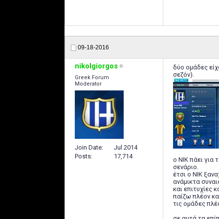
09-18-2016
nikolgiorgos
δύο ομάδες είχα
σεζόν).
Greek Forum
Moderator
Join Date
Jul 2014
Posts
17,714
ο ΝΙΚ πάει για 
σενάριο.
έτσι ο ΝΙΚ ξανα
ανάμικτα συναι
και επιτυχίες κ
παίζω πλέον κα
τις ομάδες πλέ
σε αυτά τα επίπ