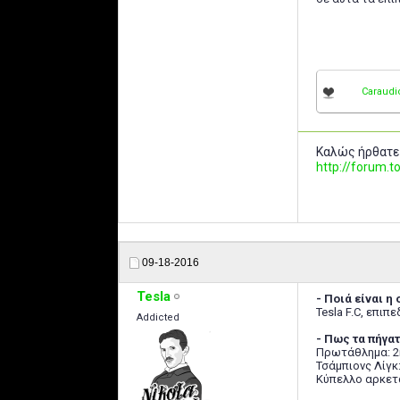
Caraudi
Καλώς ήρθατε
http://forum
09-18-2016
Tesla
- Ποιά είναι η
Tesla F.C, επιπε
Addicted
- Πως τα πήγα
Πρωτάθλημα: 2
Τσάμπιονς Λίγκ:
Κύπελλο αρκετά 