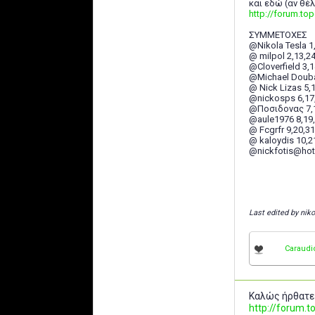
και εδώ (αν θέ
http://forum.t
ΣΥΜΜΕΤΟΧΕΣ
@Nikola Tesla 1,
@ milpol 2,13,2
@Cloverfield 3,1
@Michael Douba
@ Nick Lizas 5,
@nickosps 6,17
@Ποσιδονας 7,1
@aule1976 8,19,
@ Fcgrfr 9,20,31
@ kaloydis 10,2
@nickfotis@hot
Last edited by nik
Caraudi
Καλώς ήρθατε
http://forum