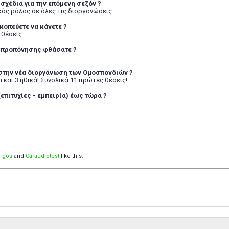
α σχέδια για την επόμενη σεζόν ?
ός ρόλος σε όλες τις διοργανώσεις.
σκοπεύετε να κάνετε ?
 θέσεις.
δο προπόνησης φθάσατε ?
 στην νέα διοργάνωση των Ομοσπονδιών ?
 και 3 ηθικά! Συνολικά 11 πρώτες θέσεις!
(επιτυχίες - εμπειρία) έως τώρα ?
orgos
and
Caraudiotest
like this.