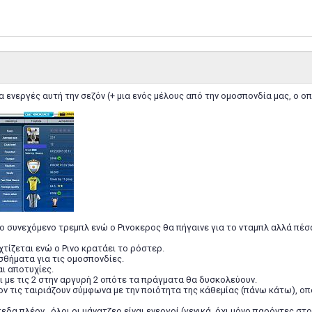
 ενεργές αυτή την σεζόν (+ μια ενός μέλους από την ομοσπονδία μας, ο οπ
το συνεχόμενο τρεμπλ ενώ ο Ρινοκερος θα πήγαινε για το νταμπλ αλλά πέσαμ
χτίζεται ενώ ο Ρινο κρατάει το ρόστερ.
σθήματα για τις ομοσπονδίες.
αι αποτυχίες.
ι με τις 2 στην αργυρή 2 οπότε τα πράγματα θα δυσκολεύουν.
ον τις ταιριάζουν σύμφωνα με την ποιότητα της κάθεμίας (πάνω κάτω), οπ
εδα πλέον , όλοι οι μάνατζερ είναι ενεργοί (γενικά, όχι μόνο παρόντες στο 