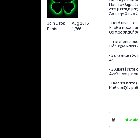
Πρωτάθλημα 2ος
στα μεταξύ μας
Άρα την θεωρώ
- Ποιά είναι τα
Join Date
Aug 2016
Έμαθα πολλά απ
Posts
1,766
Θα προσπαθήσω 
- Τι κινήσεις σ
Ήδη έχω κάνει 
- Σε τι επίπεδ
42.
- Συμμετέχετε 
Ανεβαίνουμε συ
- Πως τα πάτε (
Κάθε σεζόν μαθ
nikolgi