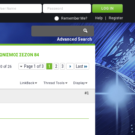
Help
Register
Remember Me?
Advanced Search
ΩΝΙΣΜΟΣ ΣΕΖΟΝ 84
Page 1 of 3
1
2
3
Last
10 of 26
LinkBack
Thread Tools
Display
#1