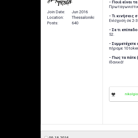
- Ποιά είναι τ
Πρωταγωνιστικ
Join Date
Jun 2016
- Τι κινήσεις 
Location
Thessaloniki
Ενίσχυση σε 2-3
Posts
640
- Σε τι επίπε
52.
- Συμμετέχετε
πήραμε 10 token
- Πως τα πάτε 
Ιδανικά!
nikolgi