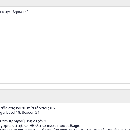
ε στην κληρωση?
ομάδα σας και τι επίπεδο παίζει ?
ager Level 18, Season 21
ε την προηγούμενη σεζόν ?
τηγορία επίτηδες. Ήθελα κύπελλο πρωτάθλημα.
είστηκα ημιτελικά κυπέλλου (ας όψεται το πρώτο παιχνίδι που έγινε 3 τ