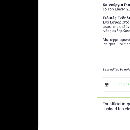
Καινούργια Γρ
Το Top Eleven 2
Ειδικές Εκδηλ
Ένα ξεχωριστό 
μέρα της σεζόν
Νέες εκδηλώσει
Μεταφρασμένο 
Ichigos – Miltiad
Last edited by mil
Ichigos
For official in
I upload top e