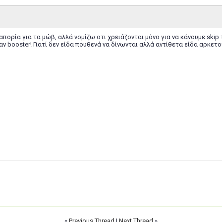
πορία για τα μώβ, αλλά νομίζω οτι χρειάζονται μόνο για να κάνουμε skip 
αν booster! Γιατί δεν είδα πουθενά να δίνωνται αλλά αντίθετα είδα αρκετ
«
Previous Thread
|
Next Thread
»