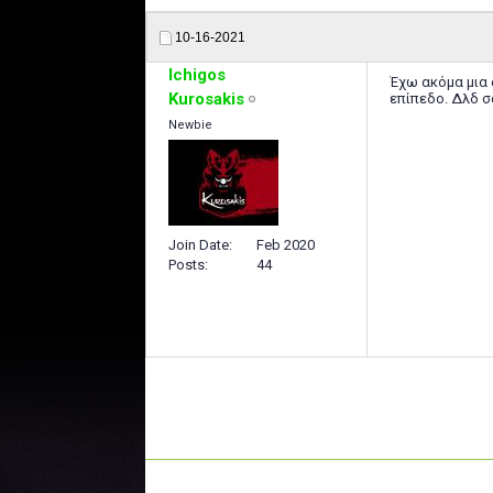
10-16-2021
Ichigos
Έχω ακόμα μια α
Kurosakis
επίπεδο. Δλδ σ
Newbie
Join Date
Feb 2020
Posts
44