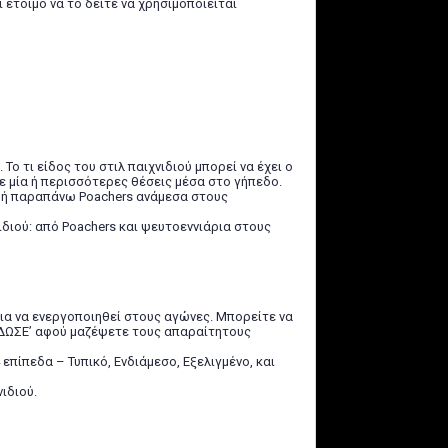
 έτοιμο να το δείτε να χρησιμοποιείται
 Το τι είδος του στιλ παιχνιδιού μπορεί να έχει ο
σε μία ή περισσότερες θέσεις μέσα στο γήπεδο.
αν ή παραπάνω Poachers ανάμεσα στους
ιδιού: από Poachers και ψευτοεννιάρια στους
για να ενεργοποιηθεί στους αγώνες. Μπορείτε να
ΙΔΩΣΕ’ αφού μαζέψετε τους απαραίτητους
επίπεδα – Τυπικό, Ενδιάμεσο, Εξελιγμένο, και
ιδιού.