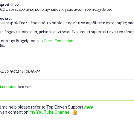
αφικά 2022
022 φέρνει αλλαγές και στην εικονική εμφάνιση του παιχνιδιού.
ώσεις:
Φεστιβαλ Γκολ μέσα από το οποίο μπορείτε να κερδίσετε ανταμοιβές σκ
.
ς έρχονται σύντομα, μείνετε συντονισμένοι και ετοιμαστείτε να τεστάρετε
από την διαχείριση του
Greek Federation
is.
pol; 10-16-2021 at
08:48 AM
.
 Kurosakis
likes this.
-game help please refer to Top Eleven Support
here
.
leven content on
my YouTube Channel
.