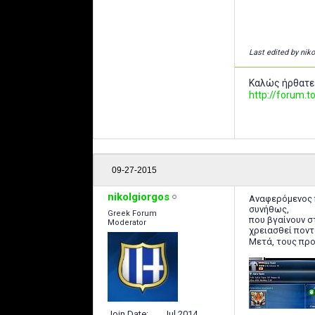
Last edited by nik
Καλώς ήρθατε
http://forum
09-27-2015
nikolgiorgos
Αναφερόμενος π
συνήθως,
Greek Forum
που βγαίνουν σ
Moderator
χρειασθεί πον
Μετά, τους προ
Join Date
Jul 2014