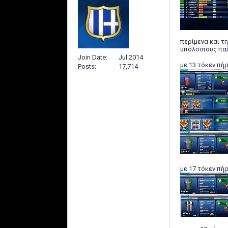
περίμενα και τ
υπόλοιπους παί
Join Date
Jul 2014
με 13 τόκεν πή
Posts
17,714
με 17 τόκεν πή