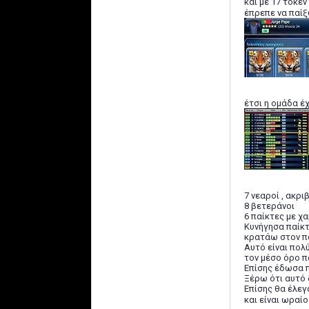
και με 17 τόκεν
έπρεπε να παίξ
έτσι η ομάδα έχ
7 νεαροί , ακρι
8 βετεράνοι
6 παίκτες με χα
Κυνήγησα παίκτ
κρατάω στον πά
Αυτό είναι πολ
τον μέσο όρο π
Επίσης έδωσα π
Ξέρω ότι αυτό 
Επίσης θα έλεγ
και είναι ωραίο