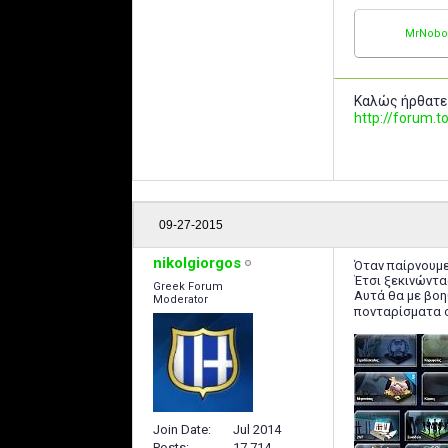
MrNobo
Καλώς ήρθατε
http://forum
09-27-2015
nikolgiorgos
Όταν παίρνουμε
Έτσι ξεκινώντα
Greek Forum
Αυτά θα με βοη
Moderator
πονταρίσματα 
Join Date
Jul 2014
Posts
17,714