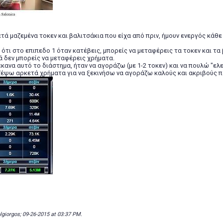
τά μαζεμένα τοκεν και βαλιτσάκια που είχα από πριν, ήμουν ενεργός κάθ
ι ότι στο επιπεδο 1 όταν κατέβεις, μπορείς να μεταφέρεις τα τοκεν και τα
 δεν μπορείς να μεταφέρεις χρήματα.
έκανα αυτό το διάστημα, ήταν να αγοράζω (με 1-2 τοκεν) και να πουλώ "ε
έψω αρκετά χρήματα για να ξεκινήσω να αγοράζω καλούς και ακριβούς πα
olgiorgos; 09-26-2015 at
03:37 PM
.