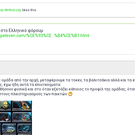
dy MrNobody
likes this.
 στο Ελληνικό φόρουμ
.topeleven.com/%CE%93%CE...%B4%CE%B1.html
 ομάδα από την αρχή, μεταφέρουμε τα τοκεν, τα βαλιτσάκια αλλά και τα 
ς, έχω ήδη αυτά τα επιυτεύγματα.
θήσουν φυσικά και στο όταν εξετάζει κάποιος το προφίλ της ομάδας, όταν
στους πλειστηριασμούς των παικτών