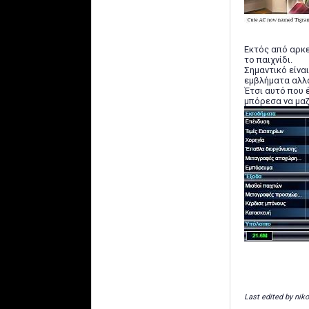
Εκτός από αρκε
το παιχνίδι.
Σημαντικό είνα
εμβλήματα αλλά
Έτσι αυτό που 
μπόρεσα να μαζ
Last edited by nik