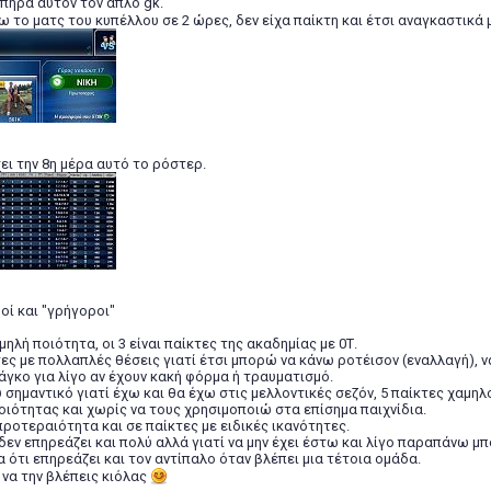
 πήρα αυτόν τον απλό gk.
ω το ματς του κυπέλλου σε 2 ώρες, δεν είχα παίκτη και έτσι αναγκαστικά
ει την 8η μέρα αυτό το ρόστερ.
βοί και "γρήγοροι"
μηλή ποιότητα, οι 3 είναι παίκτες της ακαδημίας με 0Τ.
ες με πολλαπλές θέσεις γιατί έτσι μπορώ να κάνω ροτέισον (εναλλαγή), ν
γκο για λίγο αν έχουν κακή φόρμα ή τραυματισμό.
ύ σημαντικό γιατί έχω και θα έχω στις μελλοντικές σεζόν, 5 παίκτες χαμη
οιότητας και χωρίς να τους χρησιμοποιώ στα επίσημα παιχνίδια.
ροτεραιότητα και σε παίκτες με ειδικές ικανότητες.
δεν επηρεάζει και πολύ αλλά γιατί να μην έχει έστω και λίγο παραπάνω μπ
α ότι επηρεάζει και τον αντίπαλο όταν βλέπει μια τέτοια ομάδα.
 να την βλέπεις κιόλας