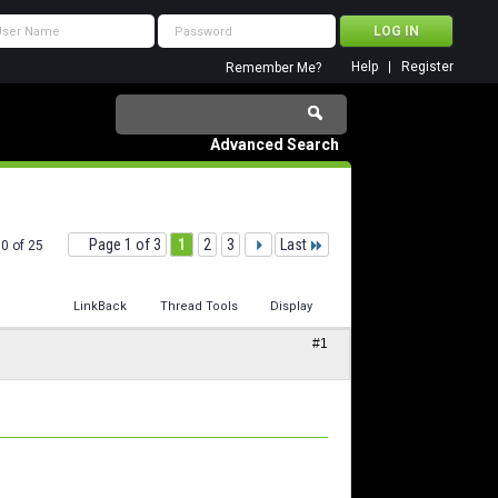
Help
Register
Remember Me?
Advanced Search
Page 1 of 3
1
2
3
Last
10 of 25
LinkBack
Thread Tools
Display
#1