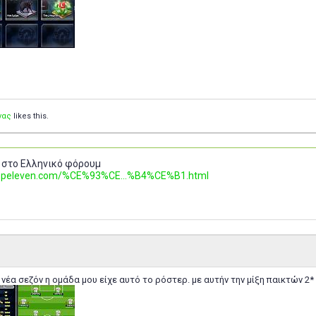
νας
likes this.
 στο Ελληνικό φόρουμ
.topeleven.com/%CE%93%CE...%B4%CE%B1.html
 νέα σεζόν η ομάδα μου είχε αυτό το ρόστερ. με αυτήν την μίξη παικτών 2*