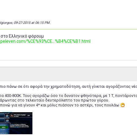
olgiorgos; 09-27-2015 at
06:15 PM
.
 στο Ελληνικό φόρουμ
.topeleven.com/%CE%93%CE...%B4%CE%B1.html
ιο πάνω σε ότι αφορά την χρηματοδότηση, αυτή γίνεται αγοράζοντας νέ
τα 400-800Κ. Τους αγοράζω όσο το δυνατον φθηνότερα, με 1 Τ, ποντάροντα
τάρωντας στο τελευταίο δευτερόλεπτο του πρώτου γύρου.
πονώ για να γίνουν 4* και μόλις πιάσουν το αστέρι, τους πουλάω