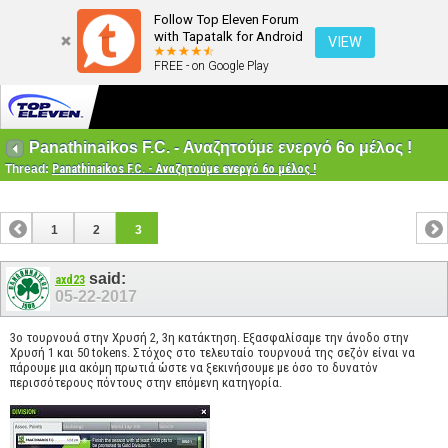
Follow Top Eleven Forum
with Tapatalk for Android
VIEW
FREE - on Google Play
Panathinaikos F.C. - Αναζητούμε ενεργό 6ο μέλος !
Thread:
Panathinaikos F.C. - Αναζητούμε ενεργό 6ο μέλος !
1
2
3
said:
axd23
05-22-2017
3ο τουρνουά στην Χρυσή 2, 3η κατάκτηση. Εξασφαλίσαμε την άνοδο στην
Χρυσή 1 και 50 tokens. Στόχος στο τελευταίο τουρνουά της σεζόν είναι να
πάρουμε μια ακόμη πρωτιά ώστε να ξεκινήσουμε με όσο το δυνατόν
περισσότερους πόντους στην επόμενη κατηγορία.