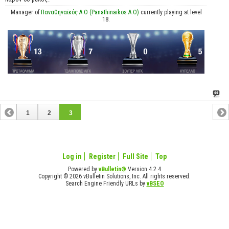
Manager of
Παναθηναϊκός Α.Ο (Panathinaikos A.O)
currently playing at level
18.
1
2
3
Log in
Register
Full Site
Top
Powered by
vBulletin®
Version 4.2.4
Copyright © 2026 vBulletin Solutions, Inc. All rights reserved.
Search Engine Friendly URLs by
vBSEO