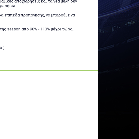
μαζικες αποχωρησεις και τα νέα μέλη δεν
ποχωρήσω
ρα επιπεδα προπονησης, να μπορούμε να
 της season απο 90% - 110% μέχρι τώρα.
ό )