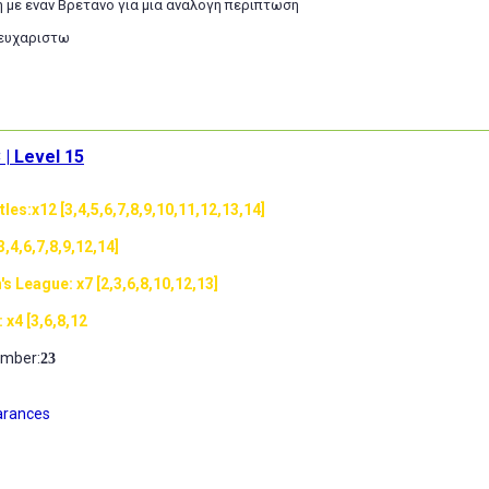
 με εναν Βρετανο για μια αναλογη περιπτωση
 ευχαριστω
| Level 15
les:x12 [3,4,5,6,7,8,9,10,11,12,13,14]
3,4,6,7,8,9,12,14]
s League: x7 [2,3,6,8,10,12,13]
 x4 [3,6,8,12
umber:
23
arances