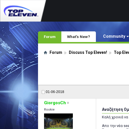
Community
Forum
What's New?
Forum
Discuss Top Eleven!
Top Ele
01-06-2018
GiorgosCh
Αναζήτηση Ο
Rookie
Καλή χρονιά να 
Απο την νέα se