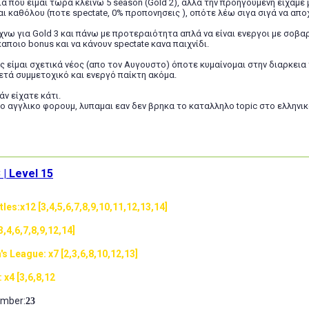
α που είμαι τώρα κλεινω 5 season (Gold 2), αλλά την προηγούμενη είχαμε 
ι καθόλου (ποτε spectate, 0% προπονησεις ), οπότε λέω σιγα σιγά να α
ω για Gold 3 και πάνω με προτεραιότητα απλά να είναι ενεργοι με σοβα
αποιο bonus και να κάνουν spectate κανα παιχνίδι.
ς είμαι σχετικά νέος (απο τον Αυγουστο) όποτε κυμαίνομαι στην διαρκεια
τά συμμετοχικό και ενεργό παίκτη ακόμα.
άν είχατε κάτι.
ο αγγλικο φορουμ, λυπαμαι εαν δεν βρηκα το καταλληλο topic στο ελληνικ
| Level 15
les:x12 [3,4,5,6,7,8,9,10,11,12,13,14]
3,4,6,7,8,9,12,14]
s League: x7 [2,3,6,8,10,12,13]
 x4 [3,6,8,12
umber:
23