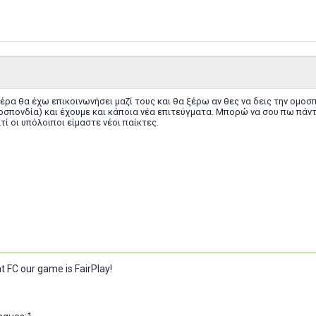
έρα θα έχω επικοινωνήσει μαζί τους και θα ξέρω αν θες να δεις την ομοσ
μοσπονδία) και έχουμε και κάποια νέα επιτεύγματα. Μπορώ να σου πω πάν
ί οι υπόλοιποι είμαστε νέοι παίκτες.
t FC our game is FairPlay!