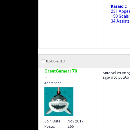
Karaicic
231 Appe
150 Goals
34 Assists
01-06-2018
GreatGamer170
Μπορεί να αποχ
έχω στο μυαλό 
Apprentice
Join Date
Nov 2017
Posts
265