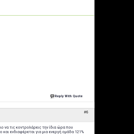
Reply With Quote
#6
ο να τις κοντρολάρεις την ίδια ώρα που
ρο και ενδιαφέρεται για μια ενεργή ομάδα 121%