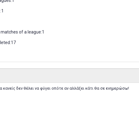
agues:1
:1
l matches of a league:1
leted:17
α κανείς δεν θέλει να φύγει οπότε αν αλλάξει κάτι θα σε ενημερώσω!