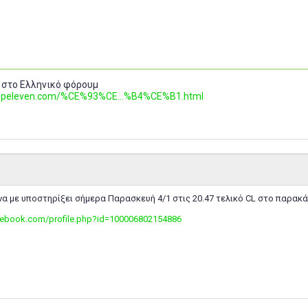
 στο Ελληνικό φόρουμ
.topeleven.com/%CE%93%CE...%B4%CE%B1.html
να με υποστηρίξει σήμερα Παρασκευή 4/1 στις 20.47 τελικό CL στο παρακά
cebook.com/profile.php?id=100006802154886