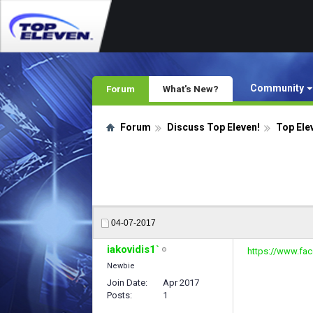
Community
Forum
What's New?
Forum
Discuss Top Eleven!
Top Ele
04-07-2017
iakovidis1`
https://www.fa
Newbie
Join Date
Apr 2017
Posts
1