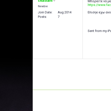
ckastam
Μπορείτε να με
https://www.fa
Newbie
Join Date
Aug 2014
Επισηε εχω ανο
Posts
7
Sent from my iP