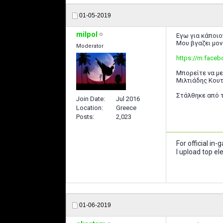
01-05-2019
milpol
Εγω για κάποιο
Μου βγαζει μον
Moderator
https://m.faceb
Μπορείτε να μ
Μιλτιάδης Κου
Στάλθηκε από τ
Join Date
Jul 2016
Location
Greece
Posts
2,023
For official in
I upload top e
01-06-2019