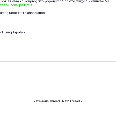
 βρείτε εδω καινούριος στο φορουμ παλιος στο παιχνιδι - επιπεδο 60
cebook.com/jpollemis
ικτες θεσεις στο association
ad using Tapatalk
«
Previous Thread
|
Next Thread
»