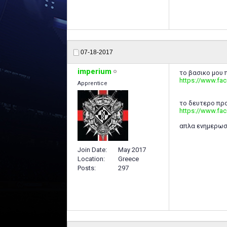
07-18-2017
imperium
το βασικο μου 
https://www.fa
Apprentice
το δευτερο πρ
https://www.fa
απλα ενημερωστε
Join Date
May 2017
Location
Greece
Posts
297