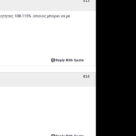
#13
ητητες 108-115% .οποιος μπορει να με
Reply With Quote
#14