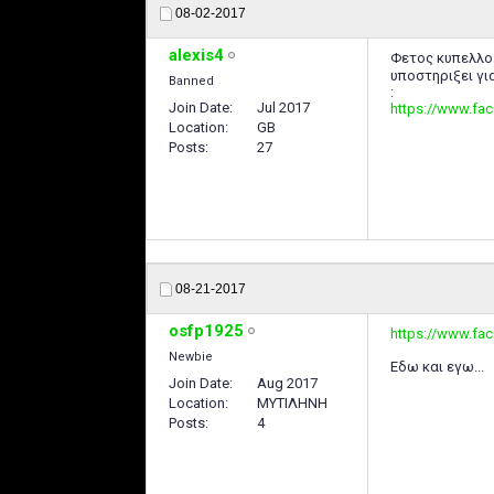
08-02-2017
alexis4
Φετος κυπελλο 
υποστηριξει γι
Banned
:
Join Date
Jul 2017
https://www.fa
Location
GB
Posts
27
08-21-2017
osfp1925
https://www.fa
Newbie
Εδω και εγω...
Join Date
Aug 2017
Location
ΜΥΤΙΛΗΝΗ
Posts
4