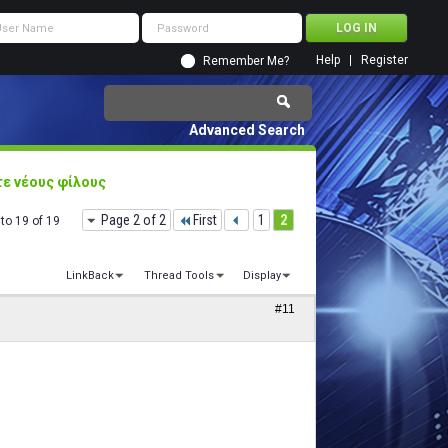
Help
Register
Remember Me?
Advanced Search
ε νέους φίλους
Page 2 of 2
First
1
2
to 19 of 19
LinkBack
Thread Tools
Display
#11