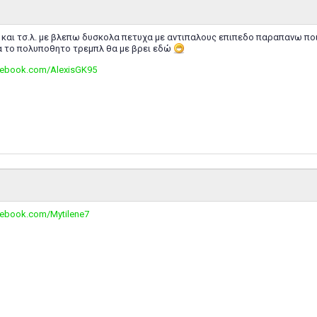
και τσ.λ. με βλεπω δυσκολα πετυχα με αντιπαλους επιπεδο παραπανω ποι
α το πολυποθητο τρεμπλ θα με βρει εδώ
cebook.com/AlexisGK95
cebook.com/Mytilene7