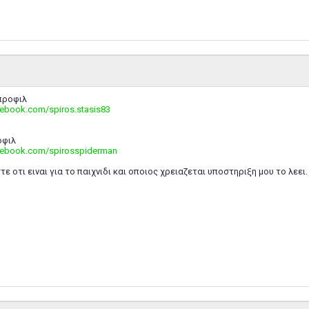
προφιλ
cebook.com/spiros.stasis83
οφιλ
cebook.com/spirosspiderman
 οτι ειναι για το παιχνιδι και οποιος χρειαζεται υποστηριξη μου το λεει.