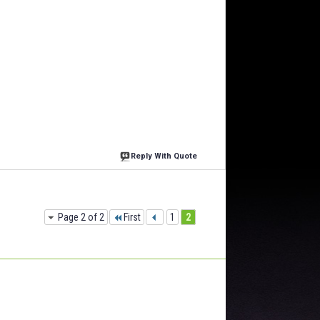
Reply With Quote
Page 2 of 2
First
1
2