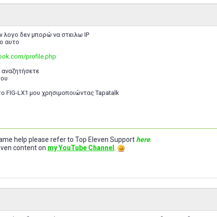
ν λογο δεν μπορώ να στειλω IP
ο αυτο
ook.com/profile.php
ε αναζητήσετε
του
ο FIG-LX1 μου χρησιμοποιώντας Tapatalk
-game help please refer to Top Eleven Support
here
.
leven content on
my YouTube Channel
.