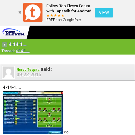
Follow Top Eleven Forum
with Tapatalk for Android
VIEW
FREE - on Google Play
4-14-1....
Thread:
4-14-1....
said:
Νίκος Τούμπα
09-22-2015
4-14-1....
???