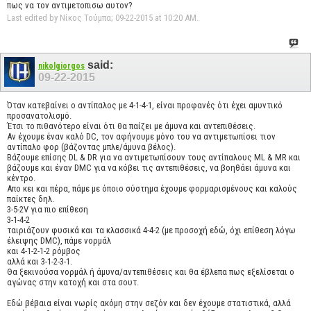
πως να τον αντιμετοπισω αυτον?
Last edited by Νίκος Τούμπα; 09-22-2015 at
10:20 AM
.
said:
nikolgiorgos
09-22-2015
Όταν κατεβαίνει ο αντίπαλος με 4-1-4-1, είναι προφανές ότι έχει αμυντικό
προσανατολισμό.
Έτσι το πιθανότερο είναι ότι θα παίζει με άμυνα και αντεπιθέσεις.
Αν έχουμε έναν καλό DC, τον αφήνουμε μόνο του να αντιμετωπίσει τιον
αντίπαλο φορ (βάζοντας μπλε/άμυνα βέλος).
Βάζουμε επίσης DL & DR για να αντιμετωπίσουν τους αντίπαλους ML & MR και
βάζουμε και έναν DMC για να κόβει τις αντεπιθέσεις, να βοηθάει άμυνα και
κέντρο.
Απο κει και πέρα, πάμε με όποιο σύστημα έχουμε φορμαρισμένους και καλούς
παίκτες δηλ.
3-5-2V για πιο επίθεση
3-1-4-2
ταιριάζουν φυσικά και τα κλασσικά 4-4-2 (με προσοχή εδώ, όχι επίθεση λόγω
έλειψης DMC), πάμε νορμάλ
και 4-1-2-1-2 ρόμβος
αλλά και 3-1-2-3-1.
Θα ξεκινούσα νορμάλ ή άμυνα/αντεπιθέσεις και θα έβλεπα πως εξελίσεται ο
αγώνας στην κατοχή και στα σουτ.
Εδώ βέβαια είναι νωρίς ακόμη στην σεζόν και δεν έχουμε στατιστικά, αλλά