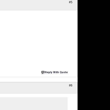
#5
Reply With Quote
#6