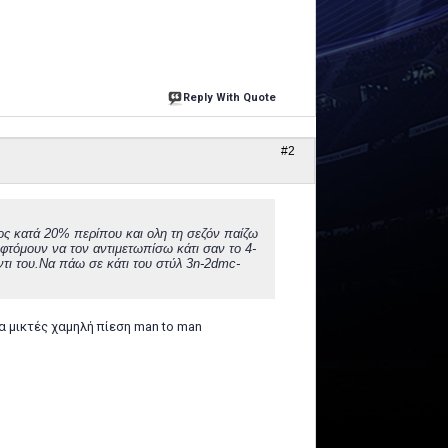
Reply With Quote
#2
ος κατά 20% περίπου και ολη τη σεζόν παίζω
φτόμουν να τον αντιμετωπίσω κάτι σαν το 4-
ντι του.Να πάω σε κάτι του στύλ 3n-2dmc-
να μικτές χαμηλή πίεση man to man