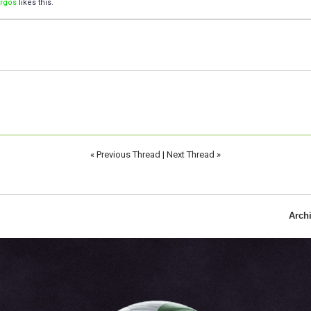
orgos
likes this.
«
Previous Thread
|
Next Thread
»
Arch