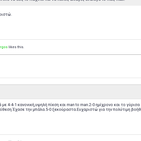
ριστώ.
orgos
likes this.
 με 4-4-1 κανονική,υψηλή πίεση και man to man.2-0 ημίχρονο και το γύρισα 
πίθεση.Έχασε την μπάλα.5-0 ξεκούραστα.Ευχαριστώ για την πολύτιμη βοήθ