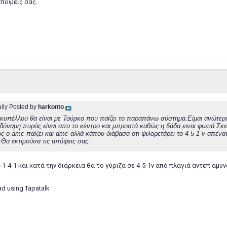
απόψεις σας.
ally Posted by
harkonto
 κυπέλλου θα είναι με Τούρκο που παίζει το παραπάνω σύστημα.Είμαι ανώτερ
 δύναμη πυρός είναι απο το κέντρο και μπροστά καθώς η 6άδα ειναι φωτιά.Σκε
ς ο amc παίζει και dmc αλλά κάπου διάβασα ότι ψιλορετάρει το 4-5-1-v απένα
Θα εκτιμούσα τις απόψεις σας.
1-4-1 και κατά την διάρκεια θα το γύριζα σε 4-5-1v από πλαγιά αντεπ αμυ
ad using Tapatalk