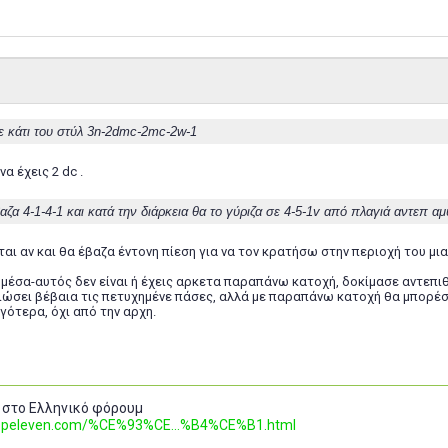
 κάτι του στύλ 3n-2dmc-2mc-2w-1
 να έχεις 2 dc .
αζα 4-1-4-1 και κατά την διάρκεια θα το γύριζα σε 4-5-1v από πλαγιά αντεπ 
αι αν και θα έβαζα έντονη πίεση για να τον κρατήσω στην περιοχή του μιας
ι μέσα-αυτός δεν είναι ή έχεις αρκετα παραπάνω κατοχή, δοκίμασε αντεπι
ιώσει βέβαια τις πετυχημένε πάσες, αλλά με παραπάνω κατοχή θα μπορέσ
γότερα, όχι από την αρχη.
 στο Ελληνικό φόρουμ
.topeleven.com/%CE%93%CE...%B4%CE%B1.html