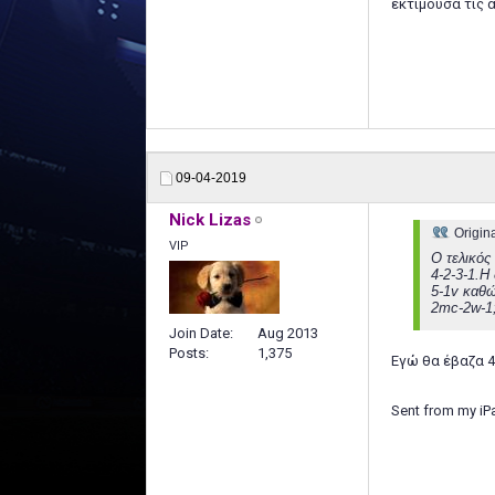
εκτιμούσα τις 
09-04-2019
Nick Lizas
Origin
VIP
Ο τελικός
4-2-3-1.Η
5-1v καθώ
2mc-2w-1;
Join Date
Aug 2013
Posts
1,375
Εγώ θα έβαζα 4-
Sent from my iP