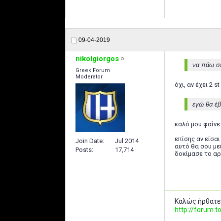
09-04-2019
nikolgiorgos
να πάω σε
Greek Forum
Moderator
όχι, αν έχει 2 st
εγώ θα έβ
καλό μου φαίνετ
επίσης αν είσα
Join Date
Jul 2014
αυτό θα σου με
Posts
17,714
δοκίμασε το αρ
Καλώς ήρθατε
http://forum