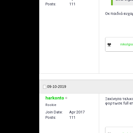
Posts
111
Οκ παιδιά ευχα
nikolgi
09-10-2019
harkonto
Ξεκίνησα τελικά
φορτωσε full ε
Rookie
Join Date
Apr 2017
Posts
111