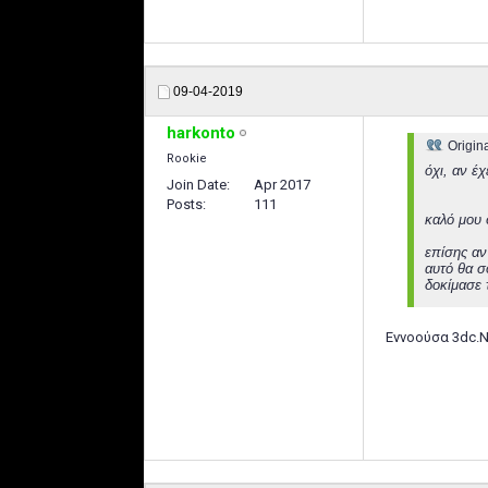
09-04-2019
harkonto
Origin
Rookie
όχι, αν έχ
Join Date
Apr 2017
Posts
111
καλό μου 
επίσης αν
αυτό θα σ
δοκίμασε 
Εννοούσα 3dc.Ν