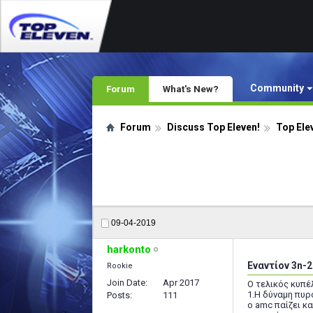
Community
Forum
What's New?
Forum
Discuss Top Eleven!
Top Ele
09-04-2019
harkonto
Εναντίον 3n-
Rookie
Join Date
Apr 2017
Ο τελικός κυπέ
1.Η δύναμη πυρ
Posts
111
ο amc παίζει κ