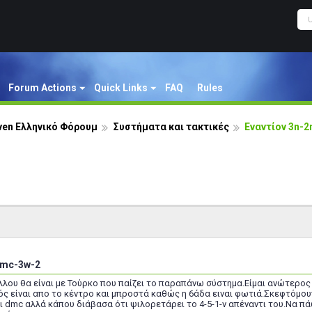
Forum Actions
Quick Links
FAQ
Rules
ven Ελληνικό Φόρουμ
Συστήματα και τακτικές
Εναντίον 3n-
2mc-3w-2
λλου θα είναι με Τούρκο που παίζει το παραπάνω σύστημα.Είμαι ανώτερος 
ός είναι απο το κέντρο και μπροστά καθώς η 6άδα ειναι φωτιά.Σκεφτόμου
αι dmc αλλά κάπου διάβασα ότι ψιλορετάρει το 4-5-1-v απέναντι του.Να π