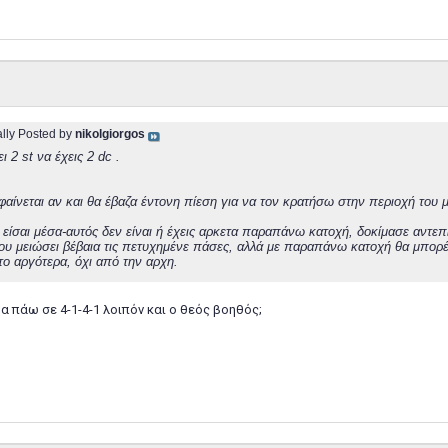
ally Posted by
nikolgiorgos
ει 2 st να έχεις 2 dc .
φαίνεται αν και θα έβαζα έντονη πίεση για να τον κρατήσω στην περιοχή του μι
 είσαι μέσα-αυτός δεν είναι ή έχεις αρκετα παραπάνω κατοχή, δοκίμασε αντεπ
ου μειώσει βέβαια τις πετυχημένε πάσες, αλλά με παραπάνω κατοχή θα μπορέ
το αργότερα, όχι από την αρχη.
α πάω σε 4-1-4-1 λοιπόν και ο θεός βοηθός;