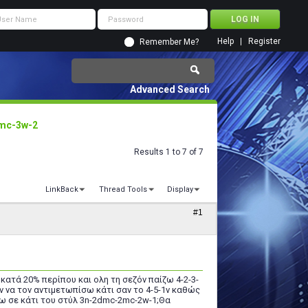
Help
Register
Remember Me?
Advanced Search
2mc-3w-2
Results 1 to 7 of 7
LinkBack
Thread Tools
Display
#1
κατά 20% περίπου και ολη τη σεζόν παίζω 4-2-3-
ν να τον αντιμετωπίσω κάτι σαν το 4-5-1v καθώς
άω σε κάτι του στύλ 3n-2dmc-2mc-2w-1;Θα