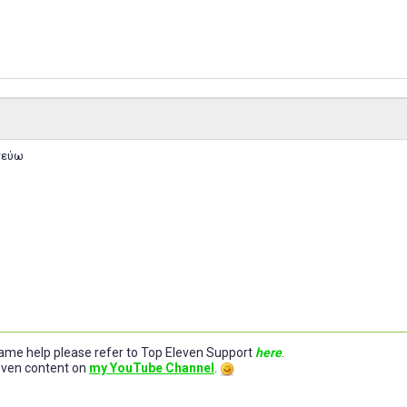
τεύω
-game help please refer to Top Eleven Support
here
.
leven content on
my YouTube Channel
.