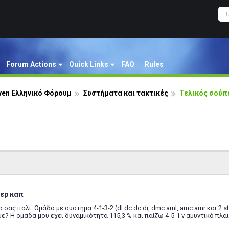
Forum Actions
Quick Links
FAQ
Rules
ven Ελληνικό Φόρουμ
Συστήματα και τακτικές
Τελικός σούπ
ερ καπ
σας παλι. Ομάδα με σύστημα 4-1-3-2 (dl dc dc dr, dmc aml, amc amr και 2 
ε? Η ομαδα μου εχει δυναμικότητα 115,3 % και παίζω 4-5-1 ν αμυντικό πλαι