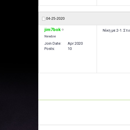
04-25-2020
jim7bok
Νίκη με 2-1. Στ
Newbie
Join Date
Apr 2020
Posts
10