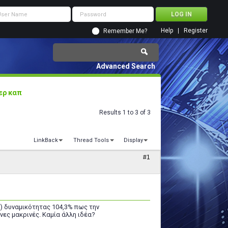
Help
Register
Remember Me?
Advanced Search
ερ καπ
Results 1 to 3 of 3
LinkBack
Thread Tools
Display
#1
st) δυναμικότητας 104,3% πως την
νες μακρινές. Καμία άλλη ιδέα?