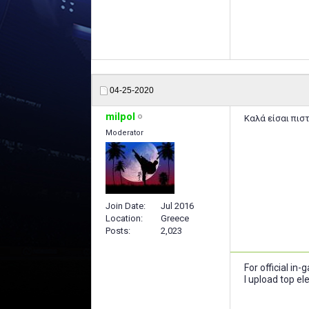
04-25-2020
milpol
Καλά είσαι πισ
Moderator
Join Date
Jul 2016
Location
Greece
Posts
2,023
For official in
I upload top e