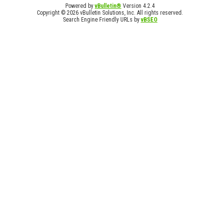
Powered by
vBulletin®
Version 4.2.4
Copyright © 2026 vBulletin Solutions, Inc. All rights reserved.
Search Engine Friendly URLs by
vBSEO