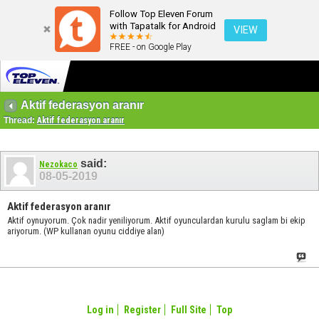
Follow Top Eleven Forum
with Tapatalk for Android
VIEW
FREE - on Google Play
Aktif federasyon aranır
Thread:
Aktif federasyon aranır
said:
Nezokaco
08-05-2019
Aktif federasyon aranır
Aktif oynuyorum. Çok nadir yeniliyorum. Aktif oyunculardan kurulu saglam bi ekip
ariyorum. (WP kullanan oyunu ciddiye alan)
Log in
Register
Full Site
Top