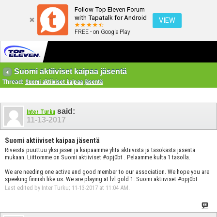
Follow Top Eleven Forum
with Tapatalk for Android
VIEW
FREE - on Google Play
Suomi aktiiviset kaipaa jäsentä
Thread:
Suomi aktiiviset kaipaa jäsentä
said:
Inter Turku
11-13-2017
Suomi aktiiviset kaipaa jäsentä
Riveistä puuttuu yksi jäsen ja kaipaamme yhtä aktiivista ja tasokasta jäsentä
mukaan. Liittomme on Suomi aktiiviset #opj0bt . Pelaamme kulta 1 tasolla.
We are needing one active and good member to our association. We hope you are
speeking finnish like us. We are playing at lvl gold 1. Suomi aktiiviset #opj0bt
Last edited by Inter Turku; 11-13-2017 at
11:04 AM
.