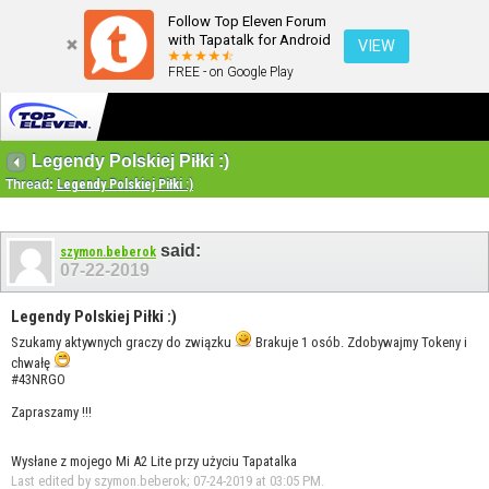
Follow Top Eleven Forum
with Tapatalk for Android
VIEW
FREE - on Google Play
Legendy Polskiej Piłki :)
Thread:
Legendy Polskiej Piłki :)
said:
szymon.beberok
07-22-2019
Legendy Polskiej Piłki :)
Szukamy aktywnych graczy do związku
Brakuje 1 osób. Zdobywajmy Tokeny i
chwałę
#43NRGO
Zapraszamy !!!
Wysłane z mojego Mi A2 Lite przy użyciu Tapatalka
Last edited by szymon.beberok; 07-24-2019 at
03:05 PM
.