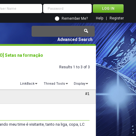
Help
Register
Remember Me?
Advanced Search
O] Setas na formação
Results 1 to 3 of 3
LinkBack
Thread Tools
Display
#1
do meu time é visitante, tanto na liga, copa, LC