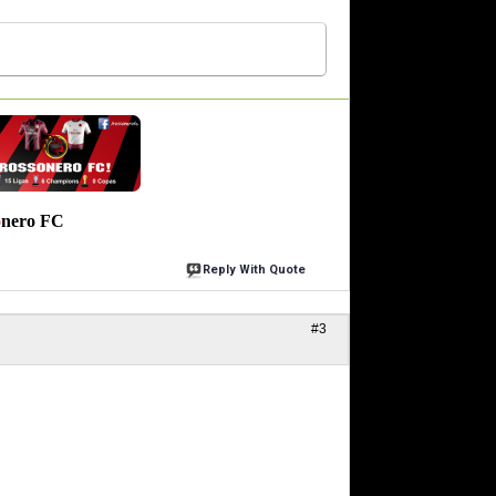
o
nero
FC
Reply With Quote
#3