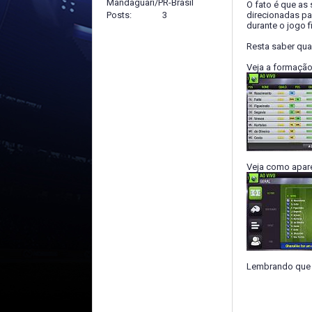
Mandaguari/PR-Brasil
O fato é que as
Posts
3
direcionadas pa
durante o jogo f
Resta saber qua
Veja a formação
Veja como apare
Lembrando que 