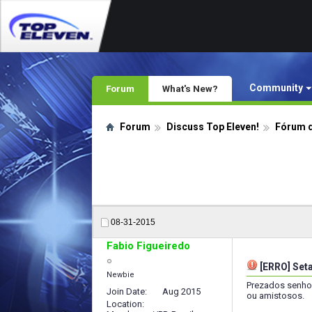
Community
Forum
What's New?
Forum
Discuss Top Eleven!
Fórum d
08-31-2015
Fabio Figueiredo
[ERRO] Set
Newbie
Prezados senhor
Join Date
Aug 2015
ou amistosos.
Location