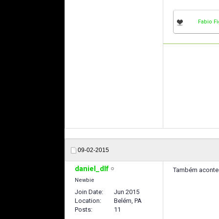
Fabio F
09-02-2015
daniel_dlf
Também acontec
Newbie
Join Date
Jun 2015
Location
Belém, PA
Posts
11