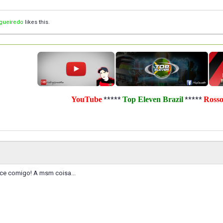
igueiredo
likes this.
YouTube
Top Eleven Brazil
Ross
*****
*****
e comigo! A msm coisa...