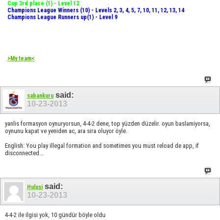
Cup 3rd place (1) - Level 12
Champions League Winners (10) - Levels 2, 3, 4, 5, 7, 10, 11, 12, 13, 14
Champions League Runners up(1) - Level 9
>My team<
said:
sabankuru
10-23-2013
yanlis formasyon oynuryorsun, 4-4-2 dene, top yüzden düzelir. oyun baslamiyorsa,
oynunu kapat ve yeniden ac, ara sira oluyor öyle.
English: You play illegal formation and sometimes you must reload de app, if
disconnected...
said:
Hulusi
10-23-2013
4-4-2 ile ilgisi yok, 10 gündür böyle oldu