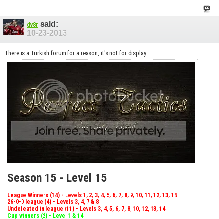
said:
dv8r
10-23-2013
There is a Turkish forum for a reason, it's not for display.
Season 15 - Level 15
League Winners (14) - Levels 1, 2, 3, 4, 5, 6, 7, 8, 9, 10, 11, 12, 13, 14
26-0-0 league (4) - Levels 3, 4, 7 & 8
Undefeated in league (11) - Levels 3, 4, 5, 6, 7, 8, 10, 12, 13, 14
Cup winners (2) - Level 1 & 14