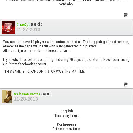
verdade?
said:
Dman2pt
11-27-2013
You need to have 14 players with contact signed át. The beggining of next season,
otherwise the gaps will be fill with autogenerated old players.
All the rest, money and boost keep the same.
If you whant to restart do not log in during 70 days or just start a New Team, using
a diferent facebook account.
THIS GAME IS TO RANDOM! I STOP WAISTING MY TIME!
said:
Welerson Dantas
11-28-2013
English
This is my team:
Portuguese
Este é o meu time: