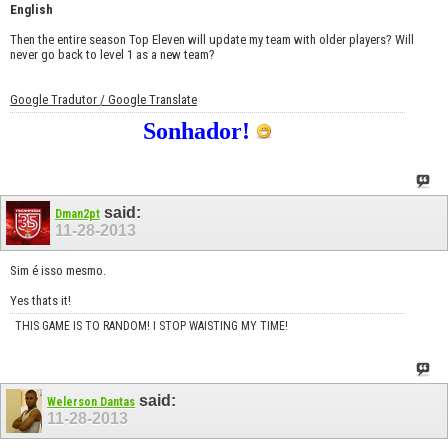
English
Then the entire season Top Eleven will update my team with older players? Will
never go back to level 1 as a new team?
Google Tradutor / Google Translate
Sonhador!
said:
Dman2pt
11-28-2013
Sim é isso mesmo.
Yes thats it!
THIS GAME IS TO RANDOM! I STOP WAISTING MY TIME!
said:
Welerson Dantas
11-28-2013