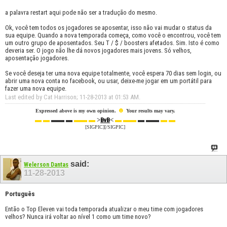
a palavra restart aqui pode não ser a tradução do mesmo.
Ok, você tem todos os jogadores se aposentar, isso não vai mudar o status da
sua equipe. Quando a nova temporada começa, como você o encontrou, você tem
um outro grupo de aposentados. Seu T / $ / boosters afetados. Sim. Isto é como
deveria ser. O jogo não lhe dá novos jogadores mais jovens. Só velhos,
aposentação jogadores.
Se você deseja ter uma nova equipe totalmente, você espera 70 dias sem login, ou
abrir uma nova conta no facebook, ou usar, deixe-me jogar em um portátil para
fazer uma nova equipe.
Last edited by Cat Harrison; 11-28-2013 at
01:53 AM
.
☻
Expressed above is my own opinion.
Your results may vary.
▬ ▬
▬▬ ▬
▬▬ ▬
>
<
▬ ▬▬
▬ ▬▬
▬ ▬
BvB
[SIGPIC][/SIGPIC]
said:
Welerson Dantas
11-28-2013
Português
Então o Top Eleven vai toda temporada atualizar o meu time com jogadores
velhos? Nunca irá voltar ao nível 1 como um time novo?