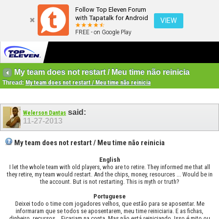
Follow Top Eleven Forum
with Tapatalk for Android
VIEW
FREE - on Google Play
My team does not restart / Meu time não reinicia
Thread:
My team does not restart / Meu time não reinicia
said:
Welerson Dantas
11-27-2013
My team does not restart / Meu time não reinicia
English
I let the whole team with old players, who are to retire. They informed me that all
they retire, my team would restart. And the chips, money, resources ... Would be in
the account. But is not restarting. This is myth or truth?
Portuguese
Deixei todo o time com jogadores velhos, que estão para se aposentar. Me
informaram que se todos se aposentarem, meu time reiniciaria. E as fichas,
dinheiro, recursos... Ficariam na conta. Mas não está reiniciando. Isso é mito ou