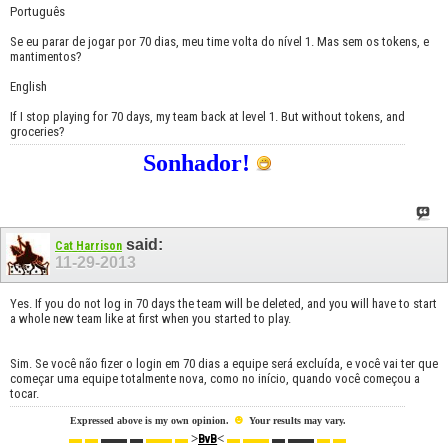
Português
Se eu parar de jogar por 70 dias, meu time volta do nível 1. Mas sem os tokens, e
mantimentos?
English
If I stop playing for 70 days, my team back at level 1. But without tokens, and
groceries?
Sonhador!
said:
Cat Harrison
11-29-2013
Yes. If you do not log in 70 days the team will be deleted, and you will have to start
a whole new team like at first when you started to play.
Sim. Se você não fizer o login em 70 dias a equipe será excluída, e você vai ter que
começar uma equipe totalmente nova, como no início, quando você começou a
tocar.
☻
Expressed above is my own opinion.
Your results may vary.
▬ ▬
▬▬ ▬
▬▬ ▬
>
<
▬ ▬▬
▬ ▬▬
▬ ▬
BvB