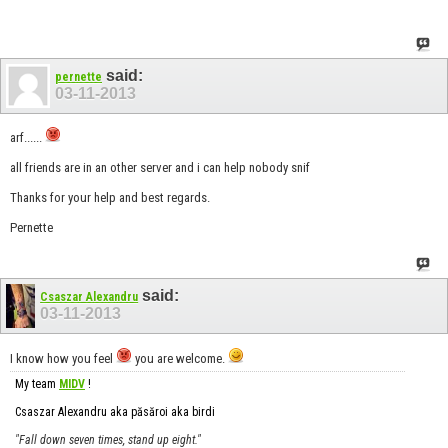
said:
pernette
03-11-2013
arf......
all friends are in an other server and i can help nobody snif
Thanks for your help and best regards.
Pernette
said:
Csaszar Alexandru
03-11-2013
I know how you feel
you are welcome.
My team
MIDV
!
Csaszar Alexandru aka păsăroi aka birdi
"Fall down seven times, stand up eight."