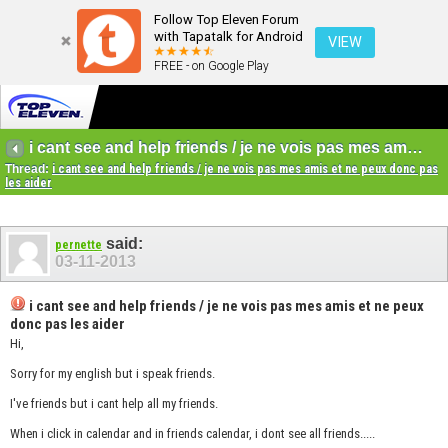
Follow Top Eleven Forum
with Tapatalk for Android
VIEW
FREE - on Google Play
i cant see and help friends / je ne vois pas mes amis et ne peux donc pas les aider
Thread:
i cant see and help friends / je ne vois pas mes amis et ne peux donc pas
les aider
said:
pernette
03-11-2013
i cant see and help friends / je ne vois pas mes amis et ne peux
donc pas les aider
Hi,
Sorry for my english but i speak friends.
I've friends but i cant help all my friends.
When i click in calendar and in friends calendar, i dont see all friends.....