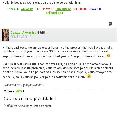
Hello, is because you are not on the same server with him.
Orlova FC
-
onForum
-
LIKE
Orlova FC
-
onYoutube
-
SUBSCRIBE
Orlova FC
-
onFacebook
said:
Csaszar Alexandru
03-11-2013
Hi there and welcome on top eleven forum, so the problem that you have it's not a
problem, you and your friends are NOT on the same server, that's why you can't
support them in games, you send gifts but you can't support them in games.
Salut là et bienvenue sur le forum onze haut, de sorte que le problème que vous
avez, ce n'est pas un problème, vous et vos amis ne sont pas sur le même serveur,
c'est pourquoi vous ne pouvez pas les soutenir dans les jeux, vous envoyer des
cadeaux, mais vous ne pouvez pas les soutenir dans les jeux.
translated with google translate
My team
MIDV
!
Csaszar Alexandru aka păsăroi aka birdi
"Fall down seven times, stand up eight."