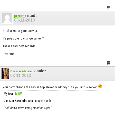
said:
pernette
03-11-2013
Hi, thanks for your answer.
It's possible to change server ?
Thanks and best regards.
Pernette
said:
Csaszar Alexandru
03-11-2013
You can't change the server, top eleven randomly puts you into a server.
My team
MIDV
!
Csaszar Alexandru aka păsăroi aka birdi
"Fall down seven times, stand up eight."