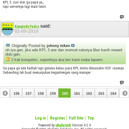
KPL 3..curi star ga papa ya,,
tapi servernya lagi main tenis
said:
Kangtedy Pedro
02-09-2014
Originally Posted by
johnny token
oh iya gan, jika ada KPL 3 ane dan momod satunya libur kasih reward
dulu gan,
2 kali kompetisi, sepertinya dua tim kami mulai laparrrr...
Ga papa ga ada hadiah tapi gimana kalau juara KPL minta dimasukin HOF..rasanya
Sebanding lah buat menunjukan kegantengan sang manajer
155
156
157
158
159
160
161
162
163
164
165
175
176
Log in
Register
Full Site
Top
Powered by
vBulletin®
Version 4.2.4