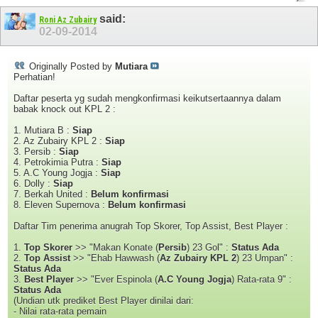
said:
Roni Az Zubairy
02-09-2014
Originally Posted by
Mutiara
Perhatian!
Daftar peserta yg sudah mengkonfirmasi keikutsertaannya dalam
babak knock out KPL 2 :
1. Mutiara B :
Siap
2. Az Zubairy KPL 2 :
Siap
3. Persib :
Siap
4. Petrokimia Putra :
Siap
5. A.C Young Jogja :
Siap
6. Dolly :
Siap
7. Berkah United :
Belum konfirmasi
8. Eleven Supernova :
Belum konfirmasi
Daftar Tim penerima anugrah Top Skorer, Top Assist, Best Player :
1.
Top Skorer
>> "Makan Konate (
Persib
) 23 Gol" :
Status Ada
2.
Top Assist
>> "Ehab Hawwash (
Az Zubairy KPL 2
) 23 Umpan" :
Status Ada
3.
Best Player
>> "Ever Espinola (
A.C Young Jogja
) Rata-rata 9" :
Status Ada
(Undian utk prediket Best Player dinilai dari:
- Nilai rata-rata pemain