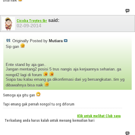
bisa naik
said:
Cicoba Treytes Ibr
02-09-2014
Originally Posted by
Mutiara
Sip gan
Ente stand by aja gan..
Jangan mentang2 posisi 5 trus nangis aja kerjaannya seharian..ga
nongol2 lagi di forum
Siapa tau kalau emang ga dikonfirmasi dari yg bersangkutan..tim yg
dibawahnya bisa naik
Semoga aja gitu gan
Tapi emang gak pernah nongol tu org diforum
Klik untuk melihat Club saya
Terkadang anda harus kalah untuk menang kemudian hari