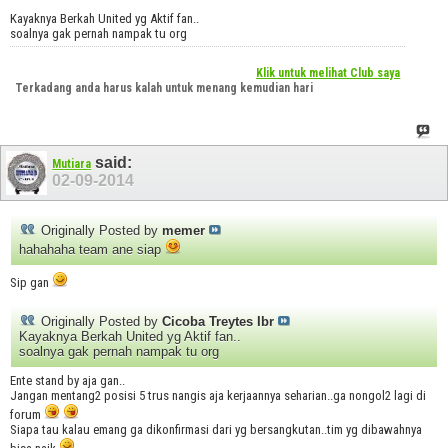
Kayaknya Berkah United yg Aktif fan..
soalnya gak pernah nampak tu org
Klik untuk melihat Club saya
Terkadang anda harus kalah untuk menang kemudian hari
said:
Mutiara
02-09-2014
Originally Posted by
memer
hahahaha team ane siap
Sip gan
Originally Posted by
Cicoba Treytes Ibr
Kayaknya Berkah United yg Aktif fan..
soalnya gak pernah nampak tu org
Ente stand by aja gan..
Jangan mentang2 posisi 5 trus nangis aja kerjaannya seharian..ga nongol2 lagi di
forum
Siapa tau kalau emang ga dikonfirmasi dari yg bersangkutan..tim yg dibawahnya