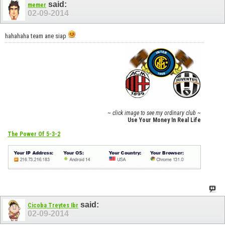
said:
memer
02-09-2014
hahahaha team ane siap
~ click image to see my ordinary club ~
Use Your Money In Real Life
The Power Of 5-3-2
said:
Cicoba Treytes Ibr
02-09-2014