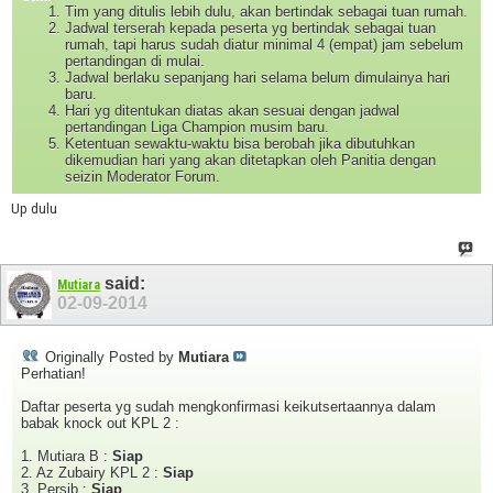
Tim yang ditulis lebih dulu, akan bertindak sebagai tuan rumah.
Jadwal terserah kepada peserta yg bertindak sebagai tuan
rumah, tapi harus sudah diatur minimal 4 (empat) jam sebelum
pertandingan di mulai.
Jadwal berlaku sepanjang hari selama belum dimulainya hari
baru.
Hari yg ditentukan diatas akan sesuai dengan jadwal
pertandingan Liga Champion musim baru.
Ketentuan sewaktu-waktu bisa berobah jika dibutuhkan
dikemudian hari yang akan ditetapkan oleh Panitia dengan
seizin Moderator Forum.
Up dulu
said:
Mutiara
02-09-2014
Originally Posted by
Mutiara
Perhatian!
Daftar peserta yg sudah mengkonfirmasi keikutsertaannya dalam
babak knock out KPL 2 :
1. Mutiara B :
Siap
2. Az Zubairy KPL 2 :
Siap
3. Persib :
Siap