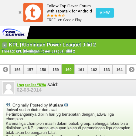
Follow Top Eleven Forum
with Tapatalk for Android
VIEW
FREE - on Google Play
KPL [Kloningan Power League] Jilid 2
Thread:
KPL [Kloningan Power League] Jilid 2
155
156
157
158
159
160
161
162
163
164
165
175
176
said:
Liverpudlian YNWA
02-08-2014
Originally Posted by
Mutiara
Jadwal sudah diatur dari awal.
Pertimbangannya dipilih hari yg bertepatan dengan jadwal liga
champion.
Karena liga champion masih dalam babak group..sehingga fokus bisa
dialihkan ke KPL karena walaupun kalah di pertandingan liga champion
tidak akan berpengaruh fatal.