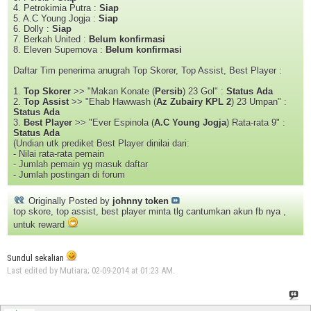
4. Petrokimia Putra :
Siap
5. A.C Young Jogja :
Siap
6. Dolly :
Siap
7. Berkah United :
Belum konfirmasi
8. Eleven Supernova :
Belum konfirmasi
Daftar Tim penerima anugrah Top Skorer, Top Assist, Best Player :
1.
Top Skorer
>> "Makan Konate (
Persib
) 23 Gol" :
Status Ada
2.
Top Assist
>> "Ehab Hawwash (
Az Zubairy KPL 2
) 23 Umpan" :
Status Ada
3.
Best Player
>> "Ever Espinola (
A.C Young Jogja
) Rata-rata 9" :
Status Ada
(Undian utk prediket Best Player dinilai dari:
- Nilai rata-rata pemain
- Jumlah pemain yg masuk daftar
- Jumlah postingan di forum
Originally Posted by
johnny token
top skore, top assist, best player minta tlg cantumkan akun fb nya ,
untuk reward
Sundul sekalian
Last edited by Mutiara; 02-09-2014 at
01:23 AM
.