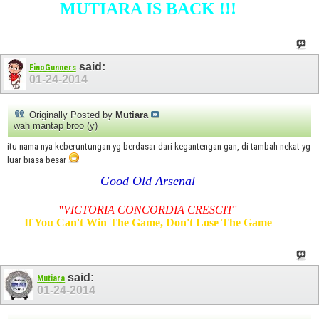
MUTIARA IS BACK !!!
said:
FinoGunners
01-24-2014
Originally Posted by
Mutiara
wah mantap broo (y)
itu nama nya keberuntungan yg berdasar dari kegantengan gan, di tambah nekat yg
luar biasa besar
Good Old Arsenal
''
VICTORIA CONCORDIA CRESCIT
''
If You Can't Win The Game, Don't Lose The Game
said:
Mutiara
01-24-2014