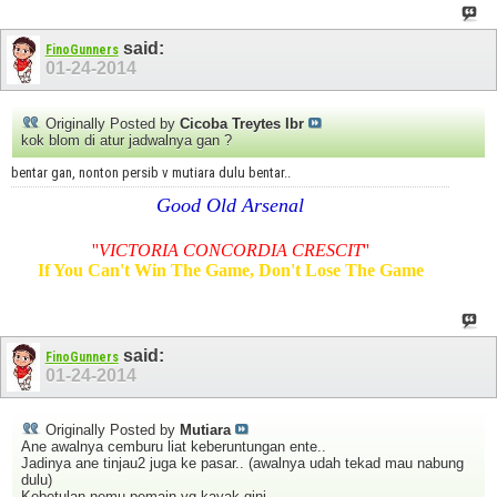
said:
FinoGunners
01-24-2014
Originally Posted by
Cicoba Treytes Ibr
kok blom di atur jadwalnya gan ?
bentar gan, nonton persib v mutiara dulu bentar..
Good Old Arsenal
''
VICTORIA CONCORDIA CRESCIT
''
If You Can't Win The Game, Don't Lose The Game
said:
FinoGunners
01-24-2014
Originally Posted by
Mutiara
Ane awalnya cemburu liat keberuntungan ente..
Jadinya ane tinjau2 juga ke pasar.. (awalnya udah tekad mau nabung
dulu)
Kebetulan nemu pemain yg kayak gini..