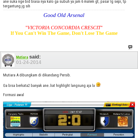
ane suka nge bid biasa nya kalo ga subuh ya jam 6 malem gt, pasar lg sepi, tp
tergantung jg sih
Good Old Arsenal
''
VICTORIA CONCORDIA CRESCIT
''
If You Can't Win The Game, Don't Lose The Game
said:
Mutiara
01-24-2014
Mutiara A dibungkam di dikandang Persib.
Ga bisa berkata2 banyak ane..liat highlight langsung aja la
Formasi awal