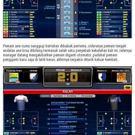
Pemain ane cuma sanggup bertahan dibabak pertama..cideranya pemain tengah
andalan ane bisa dibilang termasuk salah satu penyebab kekalahan kali ini..telatnya
manager datang mengakibatkan pemain diganti otomatis..padahal pemain
pengganti baru saja di latih keras..akhirnya terpaksi ditarik keluar kembali..