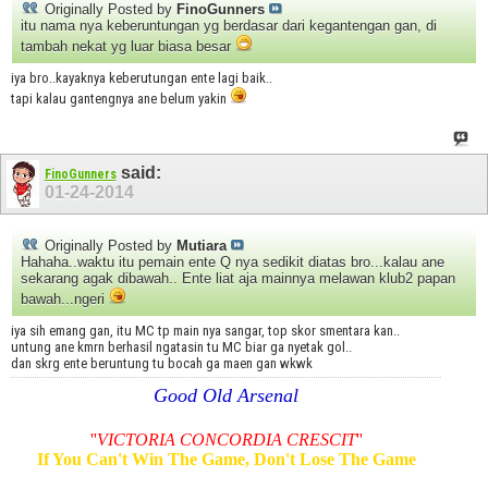
Originally Posted by
FinoGunners
itu nama nya keberuntungan yg berdasar dari kegantengan gan, di
tambah nekat yg luar biasa besar
iya bro..kayaknya keberutungan ente lagi baik..
tapi kalau gantengnya ane belum yakin
said:
FinoGunners
01-24-2014
Originally Posted by
Mutiara
Hahaha..waktu itu pemain ente Q nya sedikit diatas bro...kalau ane
sekarang agak dibawah.. Ente liat aja mainnya melawan klub2 papan
bawah...ngeri
iya sih emang gan, itu MC tp main nya sangar, top skor smentara kan..
untung ane kmrn berhasil ngatasin tu MC biar ga nyetak gol..
dan skrg ente beruntung tu bocah ga maen gan wkwk
Good Old Arsenal
''
VICTORIA CONCORDIA CRESCIT
''
If You Can't Win The Game, Don't Lose The Game