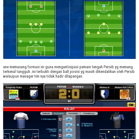
ane memasang formasi ini guna mengantisipasi pemain tengah Persib yg memang
terkenal tangguh..ini terbukti dengan ball posisi yg masih dikendalikan oleh Persib
walaupun manager tim nya tidak hadir dilapangan.