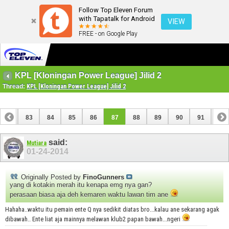
Follow Top Eleven Forum
with Tapatalk for Android
VIEW
FREE - on Google Play
KPL [Kloningan Power League] Jilid 2
Thread:
KPL [Kloningan Power League] Jilid 2
82
83
84
85
86
87
88
89
90
91
92
102
103
said:
Mutiara
01-24-2014
Originally Posted by
FinoGunners
yang di kotakin merah itu kenapa emg nya gan?
perasaan biasa aja deh kemaren waktu lawan tim ane
Hahaha..waktu itu pemain ente Q nya sedikit diatas bro...kalau ane sekarang agak
dibawah.. Ente liat aja mainnya melawan klub2 papan bawah...ngeri