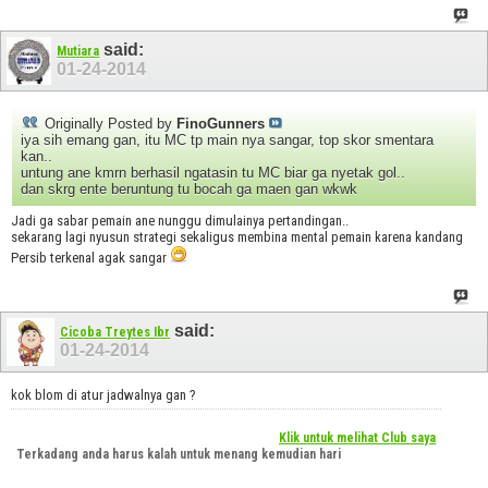
said:
Mutiara
01-24-2014
Originally Posted by
FinoGunners
iya sih emang gan, itu MC tp main nya sangar, top skor smentara
kan..
untung ane kmrn berhasil ngatasin tu MC biar ga nyetak gol..
dan skrg ente beruntung tu bocah ga maen gan wkwk
Jadi ga sabar pemain ane nunggu dimulainya pertandingan..
sekarang lagi nyusun strategi sekaligus membina mental pemain karena kandang
Persib terkenal agak sangar
said:
Cicoba Treytes Ibr
01-24-2014
kok blom di atur jadwalnya gan ?
Klik untuk melihat Club saya
Terkadang anda harus kalah untuk menang kemudian hari