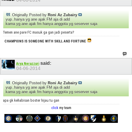
04-06-2014
Originally Posted by
Roni Az Zubairy
yup..hanya yg ane ajak FM aja di add
karna yg ane ajak fm hanya anggota yg seserver saja
Temen ane pare FC masuk ga gan jadi peserta?
CHAMPIONS IS SOMEONE WITH SKILL AND FORTUNE
said:
Arya Nerazzuri
04-06-2014
Originally Posted by
Roni Az Zubairy
yup..hanya yg ane ajak FM aja di add
karna yg ane ajak fm hanya anggota yg seserver saja
apa gk kehabisan boster hijau tu gan
click
my team