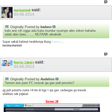
said:
mariopetenk
04-06-2014
Originally Posted by
badass
kalo ane sih ngga ada kata mundur nyampe abis token hahaha
udah abis baru ....... NGTANK wkwkwk
Super sekali kalimat terakhirnya Bung
badass
...
kwakwakwkwk
said:
Roni Az Zubairy
04-06-2014
Originally Posted by
Audelion
Temen ane pare FC masuk ga gan jadi peserta?
yg jadi peserta cuma 14 tim di liga 1 aja gan..cadangan ga masuk..
silahkan cek pejwan
Server 38