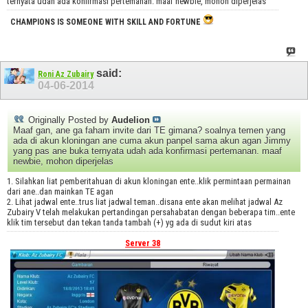
ternyata udah ada konfirmasi pertemanan. maaf newbie, mohon diperjelas
CHAMPIONS IS SOMEONE WITH SKILL AND FORTUNE
said:
Roni Az Zubairy
04-06-2014
Originally Posted by
Audelion
Maaf gan, ane ga faham invite dari TE gimana? soalnya temen yang
ada di akun kloningan ane cuma akun panpel sama akun agan Jimmy
yang pas ane buka ternyata udah ada konfirmasi pertemanan. maaf
newbie, mohon diperjelas
1. Silahkan liat pemberitahuan di akun kloningan ente..klik permintaan permainan
dari ane..dan mainkan TE agan
2. Lihat jadwal ente..trus liat jadwal teman..disana ente akan melihat jadwal Az
Zubairy V telah melakukan pertandingan persahabatan dengan beberapa tim..ente
klik tim tersebut dan tekan tanda tambah (+) yg ada di sudut kiri atas
Server 38