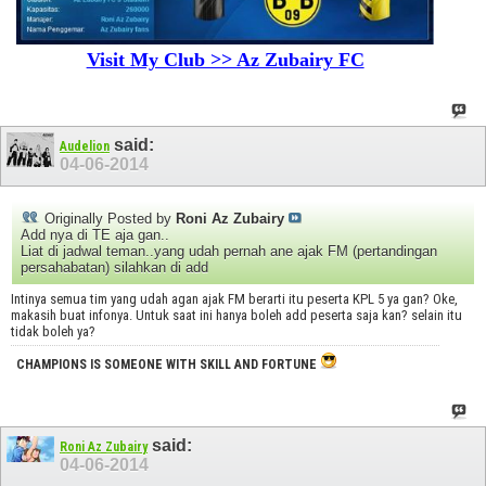
Visit My Club >> Az Zubairy FC
said:
Audelion
04-06-2014
Originally Posted by
Roni Az Zubairy
Add nya di TE aja gan..
Liat di jadwal teman..yang udah pernah ane ajak FM (pertandingan
persahabatan) silahkan di add
Intinya semua tim yang udah agan ajak FM berarti itu peserta KPL 5 ya gan? Oke,
makasih buat infonya. Untuk saat ini hanya boleh add peserta saja kan? selain itu
tidak boleh ya?
CHAMPIONS IS SOMEONE WITH SKILL AND FORTUNE
said:
Roni Az Zubairy
04-06-2014