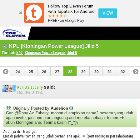
Follow Top Eleven Forum
with Tapatalk for Android
VIEW
FREE - on Google Play
KPL [Kloningan Power League] Jilid 5
Thread:
KPL [Kloningan Power League] Jilid 5
23
24
25
26
27
28
29
30
31
32
33
43
44
said:
Roni Az Zubairy
04-06-2014
Originally Posted by
Audelion
Gan @Rony Az Zubairy, mohon dilampirkan nama2 peserta yang udah
agan invite, jadi ane ntar langsung add mereka sebagai temen FB
akun kloningan ane. Terima kasih (^_^)v
Add nya di TE aja gan..
Liat di jadwal teman..yang udah pernah ane ajak FM (pertandingan persahabatan)