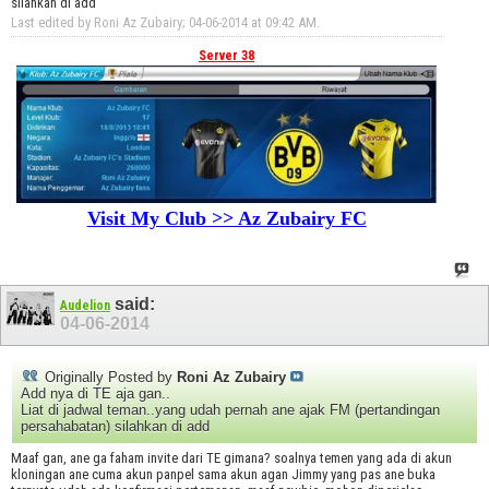
silahkan di add
Last edited by Roni Az Zubairy; 04-06-2014 at
09:42 AM
.
Server 38
Visit My Club >> Az Zubairy FC
said:
Audelion
04-06-2014
Originally Posted by
Roni Az Zubairy
Add nya di TE aja gan..
Liat di jadwal teman..yang udah pernah ane ajak FM (pertandingan
persahabatan) silahkan di add
Maaf gan, ane ga faham invite dari TE gimana? soalnya temen yang ada di akun
kloningan ane cuma akun panpel sama akun agan Jimmy yang pas ane buka