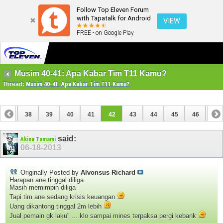
Follow Top Eleven Forum
with Tapatalk for Android
VIEW
FREE - on Google Play
Musim 40-41: Apa Kabar Tim T11 Kamu?
Thread:
Musim 40-41: Apa Kabar Tim T11 Kamu?
37
38
39
40
41
42
43
44
45
46
47
said:
Akina Tamami
06-18-2013
Originally Posted by
Alvonsus Richard
Harapan ane tinggal diliga.
Masih memimpin diliga
Tapi tim ane sedang krisis keuangan
Uang dikantong tinggal 2m lebih
Jual pemain gk laku" ... klo sampai mines terpaksa pergi kebank