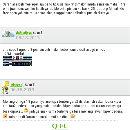
Saran ane beli free agen aja bang tp usia max 31(smakin muda semakin mahal), trs
ente jual, lumayan lho hasilnya, cb klo ente pinjam ke bank, 25t dpt brp M, nah klo
free agen yah minim 10 pemainlah, tinggal ente kalkulasi jumlah duitnya.
said:
dafi wijaya
06-18-2013
ane coba2 ngebid 3 pemain ehh malah kebeli,cuma duit ane jd minus
178M....waduh
said:
Mister Q
06-18-2013
Menang di liga 1-3 parahnya ane lupa tonton gara2 di jalan, eh sekali buka kiper
ane tau2 cedera, dan yang main padahal kiper cadangan... jadi autosubs nya ga
bisa dipake...
jadi ga enak sama bulenya ga bisa menang lawan kiper cedera,
kalo ada di forum ngamuk pasti nih dia...
Q FC