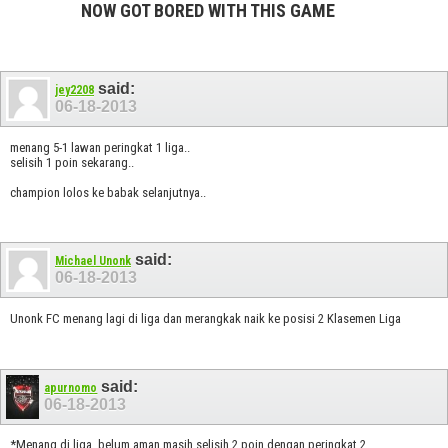
NOW GOT BORED WITH THIS GAME
said:
jey2208
06-18-2013
menang 5-1 lawan peringkat 1 liga..
selisih 1 poin sekarang..
champion lolos ke babak selanjutnya..
said:
Michael Unonk
06-18-2013
Unonk FC menang lagi di liga dan merangkak naik ke posisi 2 Klasemen Liga
said:
apurnomo
06-18-2013
*Menang di liga, belum aman masih selisih 2 poin dengan peringkat 2.