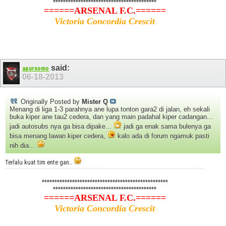
*****************************************
======ARSENAL F.C.======
Victoria Concordia Crescit
said:
apurnomo
06-18-2013
Originally Posted by
Mister Q
Menang di liga 1-3 parahnya ane lupa tonton gara2 di jalan, eh sekali
buka kiper ane tau2 cedera, dan yang main padahal kiper cadangan...
jadi autosubs nya ga bisa dipake...
jadi ga enak sama bulenya ga
bisa menang lawan kiper cedera,
kalo ada di forum ngamuk pasti
nih dia...
Terlalu kuat tim ente gan..
**************************************************
*****************************************
======ARSENAL F.C.======
Victoria Concordia Crescit