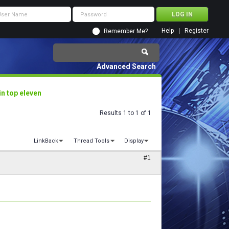
Help
Register
Remember Me?
Advanced Search
in top eleven
Results 1 to 1 of 1
LinkBack
Thread Tools
Display
#1