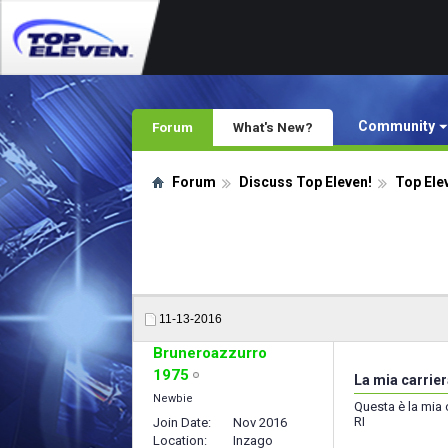
Community
Forum
What's New?
Forum
Discuss Top Eleven!
Top Ele
11-13-2016
Bruneroazzurro
1975
La mia carrier
Newbie
Questa è la mia
RI
Join Date
Nov 2016
Location
Inzago