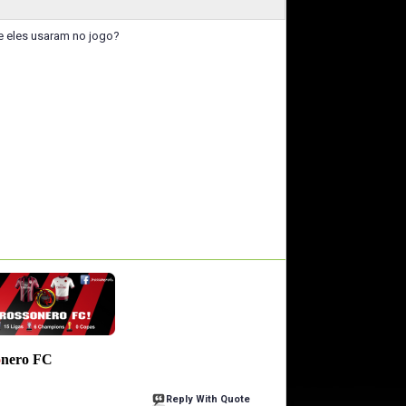
e eles usaram no jogo?
o
nero
FC
Reply With Quote