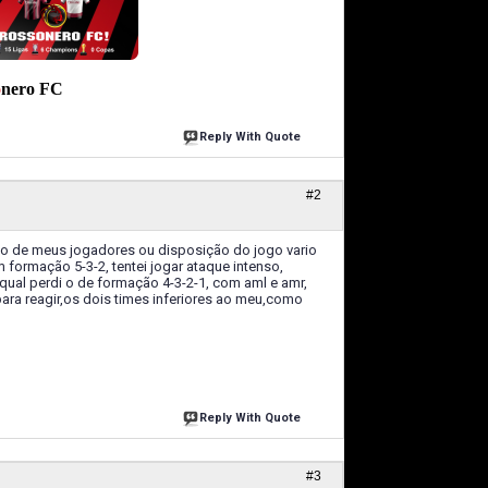
o
nero
FC
Reply With Quote
#2
o de meus jogadores ou disposição do jogo vario
formação 5-3-2, tentei jogar ataque intenso,
 qual perdi o de formação 4-3-2-1, com aml e amr,
para reagir,os dois times inferiores ao meu,como
Reply With Quote
#3