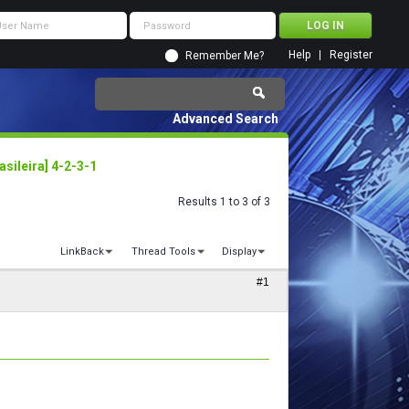
Help
Register
Remember Me?
Advanced Search
asileira] 4-2-3-1
Results 1 to 3 of 3
LinkBack
Thread Tools
Display
#1