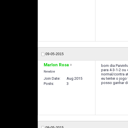
09-05-2015
Marlon Rosa
bom dia Paivinh
para 4-3-1-2 ou
Newbie
normal/contra at
Join Date
Aug 2015
eu tentei o jogo
posso ganhar d
Posts
3
09-05-2015