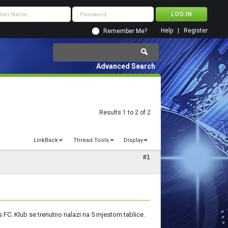
Help
Register
Remember Me?
Advanced Search
Results 1 to 2 of 2
LinkBack
Thread Tools
Display
#1
 FC. Klub se trenutno nalazi na 5 mjestom tablice.