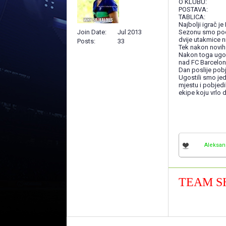
O KLUBU:
POSTAVA:
TABLICA:
Najbolji igrač je
Join Date
Jul 2013
Sezonu smo pocel
dvije utakmice ni
Posts
33
Tek nakon novih 
Nakon toga ugost
nad FC Barcelon
Dan poslije pob
Ugostili smo jed
mjestu i pobjedi
ekipe koju vrlo 
Aleksan
TEAM S