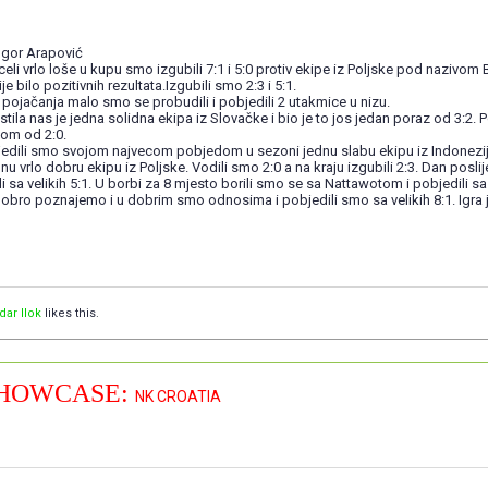
 Igor Arapović
i vrlo loše u kupu smo izgubili 7:1 i 5:0 protiv ekipe iz Poljske pod nazivom Be
je bilo pozitivnih rezultata.Izgubili smo 2:3 i 5:1.
pojačanja malo smo se probudili i pobjedili 2 utakmice u nizu.
ila nas je jedna solidna ekipa iz Slovačke i bio je to jos jedan poraz od 3:2
om od 2:0.
jedili smo svojom najvecom pobjedom u sezoni jednu slabu ekipu iz Indonezij
nu vrlo dobru ekipu iz Poljske. Vodili smo 2:0 a na kraju izgubili 2:3. Dan posl
li sa velikih 5:1. U borbi za 8 mjesto borili smo se sa Nattawotom i pobjedili sa
dobro poznajemo i u dobrim smo odnosima i pobjedili smo sa velikih 8:1. Igra je
dar Ilok
likes this.
HOWCASE:
NK CROATIA