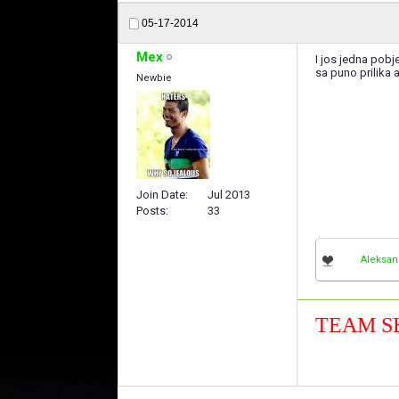
05-17-2014
Mex
I jos jedna pobj
sa puno prilika a
Newbie
Join Date
Jul 2013
Posts
33
Aleksan
TEAM S