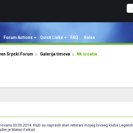
Forum Actions
Quick Links
FAQ
Rules
ven Srpski Forum
Galerija timova
Nk croatia
novana 30.03.2014. Klub su napravili stari veterani mojeg bivseg kluba Legends
ađer je Mateo Farkaš.