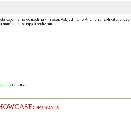
eda kojom smo se nasli na 4 mjestu. Pobjedili smo Anamariju iz Hrvatske rezult
li samo 3 smo uspjeli realizirati.
dar Ilok
likes this.
HOWCASE:
NK CROATIA