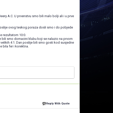
ery A.C. U prvenstvu smo bili malo bolji ali i u prve
. Poslije ovog teskog poraza dosli smo i do pobjede
e rezultatom 10:0.
ije bili smo domacini klubu koji se nalazio na prvom
 velikih 4:1. Dan poslije bili smo gosti kod susjedne
 bila fer i korektna.
Reply With Quote