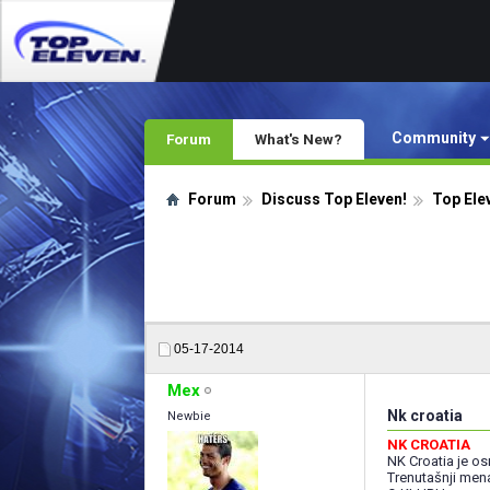
Community
Forum
What's New?
Forum
Discuss Top Eleven!
Top Ele
05-17-2014
Mex
Nk croatia
Newbie
NK CROATIA
NK Croatia je os
Trenutašnji men