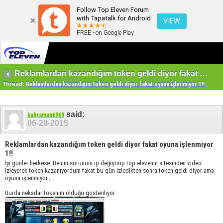
Follow Top Eleven Forum
with Tapatalk for Android
VIEW
FREE - on Google Play
Reklamlardan kazandığım token geldi diyor fakat oyuna işlenmiyor 1!!
Thread:
Reklamlardan kazandığım token geldi diyor fakat oyuna işlenmiyor 1!!
said:
kahraman6969
06-28-2015
Reklamlardan kazandığım token geldi diyor fakat oyuna işlenmiyor
1!!
İyi günler herkese. Benim sorunum ip değiştirip top elevenin sitesinden video
izleyerek token kazanıyordum fakat bu gün izledikten sonra token geldi diyor ama
oyuna işlenmiyor ;
Burda nekadar tokenim olduğu gösteriliyor