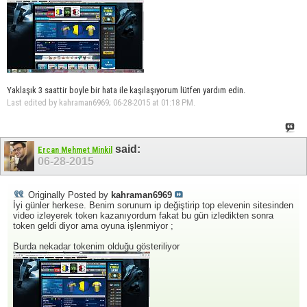
Yaklaşık 3 saattir boyle bir hata ile kaşılaşıyorum lütfen yardım edin.
Last edited by kahraman6969; 06-28-2015 at
01:18 PM
.
said:
Ercan Mehmet Minkil
06-28-2015
Originally Posted by
kahraman6969
İyi günler herkese. Benim sorunum ip değiştirip top elevenin sitesinden
video izleyerek token kazanıyordum fakat bu gün izledikten sonra
token geldi diyor ama oyuna işlenmiyor ;
Burda nekadar tokenim olduğu gösteriliyor