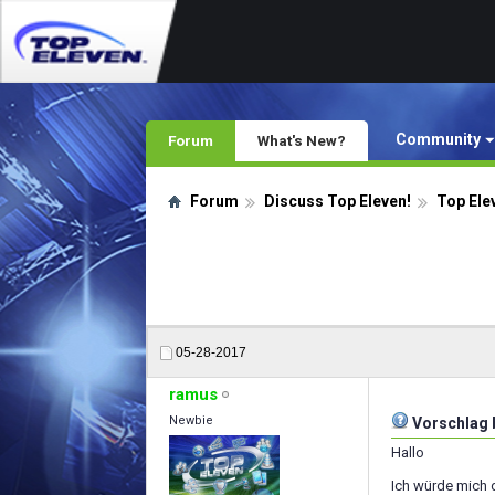
Community
Forum
What's New?
Forum
Discuss Top Eleven!
Top Ele
05-28-2017
ramus
Newbie
Vorschlag 
Hallo
Ich würde mich 