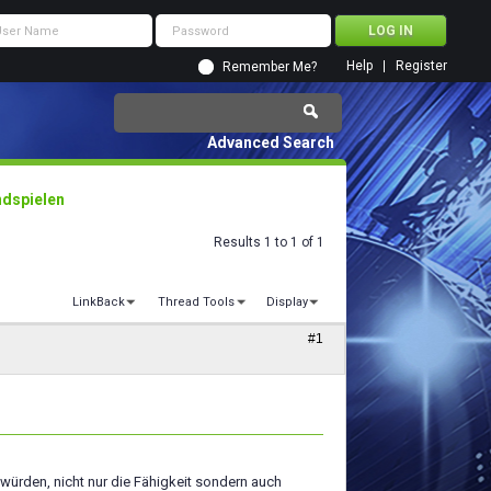
Help
Register
Remember Me?
Advanced Search
ndspielen
Results 1 to 1 of 1
LinkBack
Thread Tools
Display
#1
würden, nicht nur die Fähigkeit sondern auch