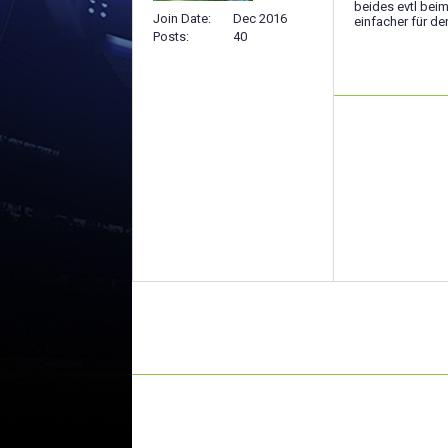
beides evtl beim
Join Date
Dec 2016
einfacher für d
Posts
40