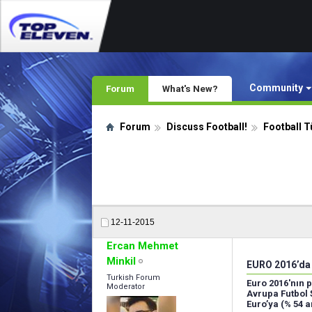
Community
Forum
What's New?
Forum
Discuss Football!
Football 
12-11-2015
Ercan Mehmet
Minkil
EURO 2016’da
Turkish Forum
Euro 2016'nın 
Moderator
Avrupa Futbol 
Euro’ya (% 54 ar