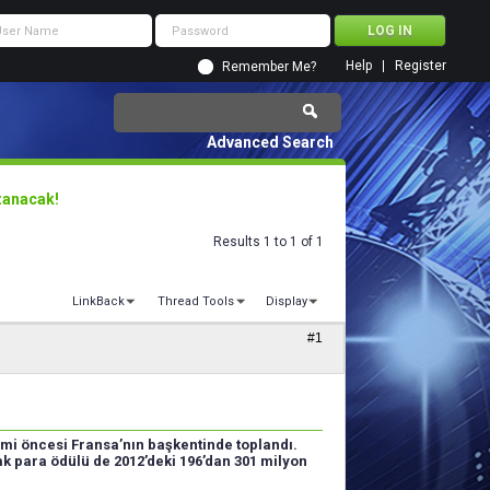
Help
Register
Remember Me?
Advanced Search
zanacak!
Results 1 to 1 of 1
LinkBack
Thread Tools
Display
#1
kimi öncesi Fransa’nın başkentinde toplandı.
ak para ödülü de 2012’deki 196’dan 301 milyon