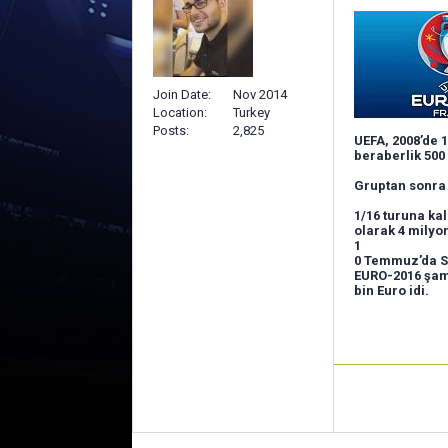
Join Date
Nov 2014
Location
Turkey
Posts
2,825
UEFA, 2008’de 1
beraberlik 500
Gruptan sonra 
1/16 turuna kal
olarak 4 milyo
1
0 Temmuz’da St
EURO-2016 şamp
bin Euro idi.