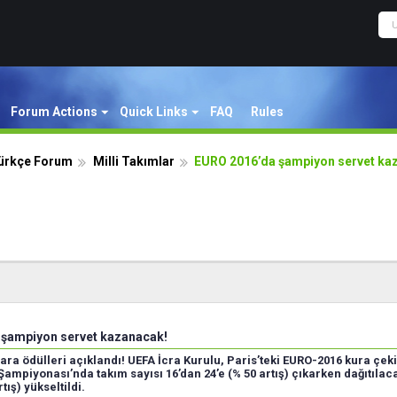
Forum Actions
Quick Links
FAQ
Rules
Türkçe Forum
Milli Takımlar
EURO 2016’da şampiyon servet ka
 şampiyon servet kazanacak!
para ödülleri açıklandı! UEFA İcra Kurulu, Paris’teki EURO-2016 kura çe
Şampiyonası’nda takım sayısı 16’dan 24’e (% 50 artış) çıkarken dağıtılac
tış) yükseltildi.