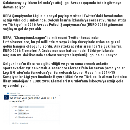
Galatasaraylı yıldızın İzlanda'ya attığı gol Avrupa çapında takdir görmeye
devam ediyor
UEFA Şampiyonlar Ligi'nin sosyal paylaşım sitesi Twitter'daki hesabından
açtığı yılın golü anketinde, Selçuk İnan'ın İzlanda'ya serbest vuruştan attığı
ve Türkiye'nin 2016 Avrupa Futbol Şampiyonası'na (EURO 2016) gitmesini
sağlayan gol de yer aldı.
UEFA, "ChampionsLeague" isimli resmi Twitter hesabından
futbolseverlere, bu yıl milli takım veya kulüp düzeyinde atılan en güzel
golün hangisi olduğunu sordu. Anketteki adaylar arasında Selçuk İnan'ın,
EURO 2016 Elemeleri A Grubu'nun son haftasındaki Türkiye-İzlanda
maçının 89. dakikasında serbest vuruştan kaydettiği gol de bulunuyor.
Selçuk İnan'ın ilk sırada götürdüğü ve yarın sona erecek ankette
sporseverler ayrıca Romalı Alessandro Florenzi'nin bu sezon Şampiyonlar
Ligi E Grubu'nda Barcelona'ya, Barcelonalı Lionel Messi'nin 2014-15
Şampiyonlar Ligi yarı finalinde Bayern Münih'e ve Türk asıllı Alman futbolcu
İlkay Gündoğan'ın EURO 2016 Elemeleri D Grubu'nun İskoçya'ya attığı gole
oy verebiliyor.