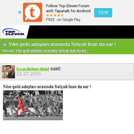
Follow Top Eleven Forum
with Tapatalk for Android
VIEW
FREE - on Google Play
Yılın golü adayları arasında Selçuk İnan da var !
Thread:
Yılın golü adayları arasında Selçuk İnan da var !
said:
Ercan Mehmet Minkil
12-27-2015
Yılın golü adayları arasında Selçuk İnan da var !