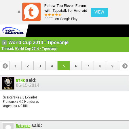
Follow Top Eleven Forum
with Tapatalk for Android
VIEW
FREE - on Google Play
World Cup 2014 - Tipovanje
Thread:
World Cup 2014 - Tipovanje
1
2
3
4
5
6
7
8
9
10
11
12
13
14
15
16
17
18
19
20
said:
NTNK
06-15-2014
21
Švajcarska 2:0 Ekvador
Francuska 4:0 Honduras
Argentina 4:0 BiH
said:
flydragon