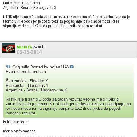
Francuska - Honduras 1
Argentina - Bosna i Hercegovina X
NTNK nije li samo 2 boda za tacan rezultat veoma malo? Bilo bi zanimljivije da je
recimo 3 ili 4 boda jer je dosta teze za pogadjanje, pa ko hoce moze ici na
sigurniju varijantu 1X2 ili da proba da pogodi konacan rezultat.
said:
Macva FC
06-15-2014
Originally Posted by
bojan2143
Evo i mene da probam
Švajcarska - Ekvador X
Francuska - Honduras 1
Argentina - Bosna i Hercegovina X
NTNK nije li samo 2 boda za tacan rezultat veoma malo? Bilo bi
zanimljivije da je recimo 3 ili 4 boda jer je dosta teze za pogadjanje, pa
ko hoce moze ici na sigurniju varijantu 1X2 ili da proba da pogodi
konacan rezultat.
istina, nije realno
Idemo Mačvaaaaaaa