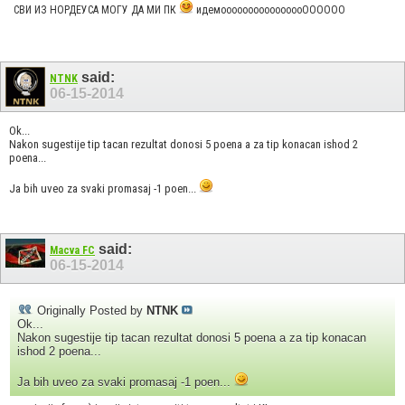
СВИ ИЗ НОРДЕУСА МОГУ ДА МИ ПК
идемоооооооооооооооОООООО
said:
NTNK
06-15-2014
Ok...
Nakon sugestije tip tacan rezultat donosi 5 poena a za tip konacan ishod 2
poena...
Ja bih uveo za svaki promasaj -1 poen...
said:
Macva FC
06-15-2014
Originally Posted by
NTNK
Ok...
Nakon sugestije tip tacan rezultat donosi 5 poena a za tip konacan
ishod 2 poena...
Ja bih uveo za svaki promasaj -1 poen...