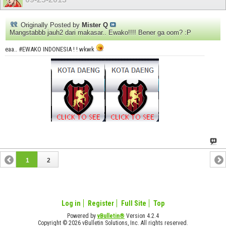
Originally Posted by
Mister Q
Mangstabbb jauh2 dari makasar.. Ewako!!!! Bener ga oom? :P
eaa.. #EWAKO INDONESIA ! ! wkwk
1
2
Log in
Register
Full Site
Top
Powered by
vBulletin®
Version 4.2.4
Copyright © 2026 vBulletin Solutions, Inc. All rights reserved.