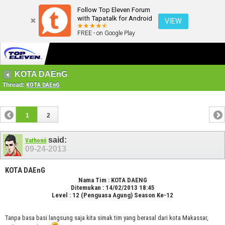
Follow Top Eleven Forum
with Tapatalk for Android
VIEW
FREE - on Google Play
KOTA DAEnG
Thread:
KOTA DAEnG
1
2
said:
Vathonii
09-24-2013
KOTA DAEnG
Nama Tim : KOTA DAENG
Ditemukan : 14/02/2013 18:45
Level : 12 (Penguasa Agung) Season Ke-12
Tanpa basa basi langsung saja kita simak tim yang berasal dari kota Makassar,