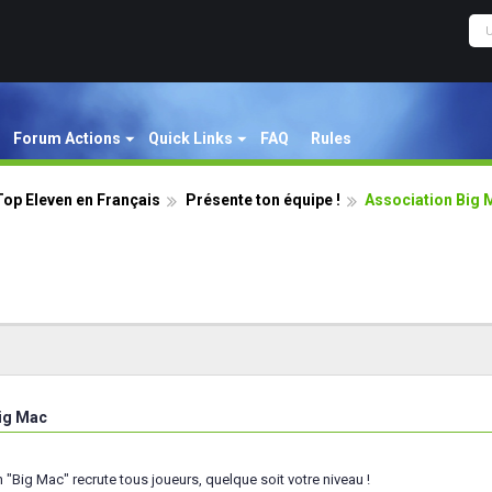
Forum Actions
Quick Links
FAQ
Rules
op Eleven en Français
Présente ton équipe !
Association Big 
ig Mac
"Big Mac" recrute tous joueurs, quelque soit votre niveau !