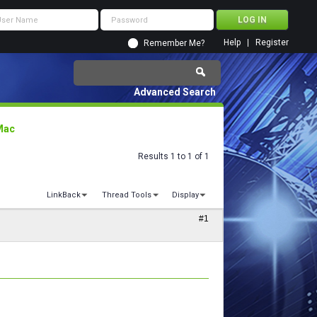
Help
Register
Remember Me?
Advanced Search
Mac
Results 1 to 1 of 1
LinkBack
Thread Tools
Display
#1