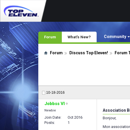
Community
Forum
What's New?
Forum
Discuss Top Eleven!
Forum T
10-18-2016
Jobbss VI
Association B
Newbie
Join Date
Oct 2016
Bonjour,
Posts
1
Mon association 