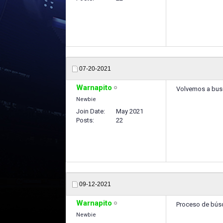
07-20-2021
Warnapito
Volvemos a busc
Newbie
Join Date
May 2021
Posts
22
09-12-2021
Warnapito
Proceso de búsq
Newbie