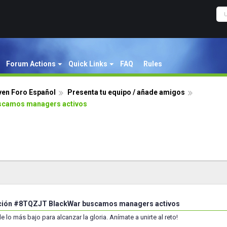
Forum Actions
Quick Links
FAQ
Rules
ven Foro Español
Presenta tu equipo / añade amigos
scamos managers activos
ción #8TQZJT BlackWar buscamos managers activos
e lo más bajo para alcanzar la gloria. Anímate a unirte al reto!