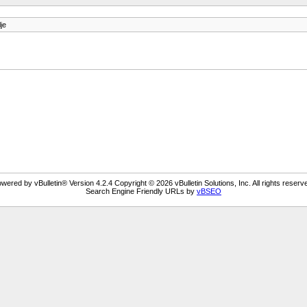
je
wered by vBulletin® Version 4.2.4 Copyright © 2026 vBulletin Solutions, Inc. All rights reserv
Search Engine Friendly URLs by
vBSEO