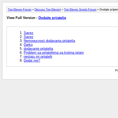
Top Eleven Forum
>
Discuss Top Eleven!
>
Top Eleven Srpski Forum
> Dodajte prijatel
View Full Version :
Dodajte prijatelje
Savez
Savez
Nemogucnost dodavanja prijatelja
Darko
dodavanje prijatelja
Problem sa prijateljima sa kojima igram
nestaju mi prijatelji
Dodaj me?
Po