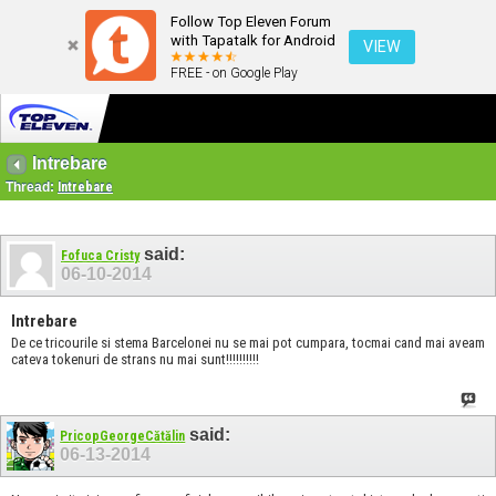
Follow Top Eleven Forum
with Tapatalk for Android
VIEW
FREE - on Google Play
Intrebare
Thread:
Intrebare
said:
Fofuca Cristy
06-10-2014
Intrebare
De ce tricourile si stema Barcelonei nu se mai pot cumpara, tocmai cand mai aveam
cateva tokenuri de strans nu mai sunt!!!!!!!!!!
said:
PricopGeorgeCătălin
06-13-2014