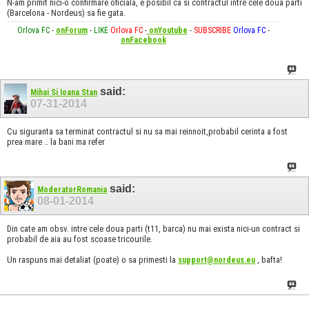
N-am primit nici-o confirmare oficiala, e posibil ca si contractul intre cele doua parti
(Barcelona - Nordeus) sa fie gata.
Orlova FC
-
onForum
-
LIKE
Orlova FC
-
onYoutube
-
SUBSCRIBE
Orlova FC
-
onFacebook
said:
Mihai Si Ioana Stan
07-31-2014
Cu siguranta sa terminat contractul si nu sa mai reinnoit,probabil cerinta a fost
prea mare .. la bani ma refer
said:
ModeratorRomania
08-01-2014
Din cate am obsv. intre cele doua parti (t11, barca) nu mai exista nici-un contract si
probabil de aia au fost scoase tricourile.
Un raspuns mai detaliat (poate) o sa primesti la
, bafta!
support@nordeus.eu