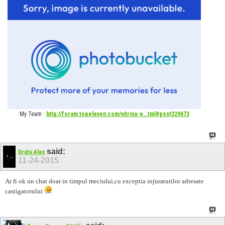
My Team :
http://forum.topeleven.com/vitrina-e...tml#post329673
said:
Drutu Alex
11-24-2015
Ar fi ok un chat doar in timpul meciului,cu exceptia injuraturilor adresate
castigatorului