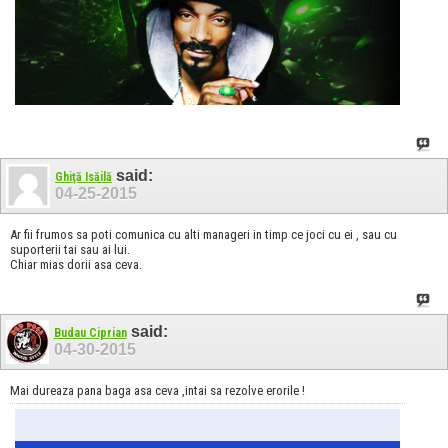
said:
Ghiţă Isăilă
04-25-2015
Ar fii frumos sa poti comunica cu alti manageri in timp ce joci cu ei , sau cu
suporterii tai sau ai lui.
Chiar mias dorii asa ceva.
said:
Budau Ciprian
04-30-2015
Mai dureaza pana baga asa ceva ,intai sa rezolve erorile !