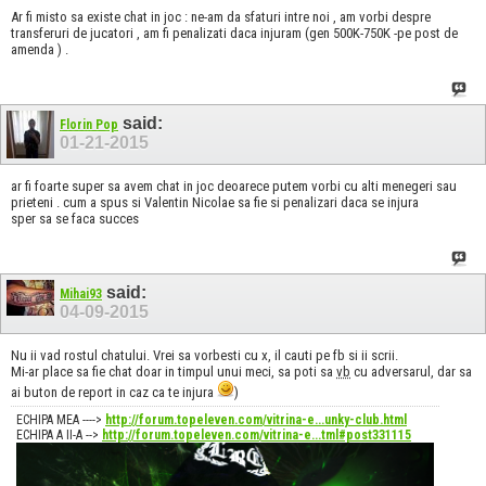
Ar fi misto sa existe chat in joc : ne-am da sfaturi intre noi , am vorbi despre
transferuri de jucatori , am fi penalizati daca injuram (gen 500K-750K -pe post de
amenda ) .
said:
Florin Pop
01-21-2015
ar fi foarte super sa avem chat in joc deoarece putem vorbi cu alti menegeri sau
prieteni . cum a spus si Valentin Nicolae sa fie si penalizari daca se injura
sper sa se faca succes
said:
Mihai93
04-09-2015
Nu ii vad rostul chatului. Vrei sa vorbesti cu x, il cauti pe fb si ii scrii.
Mi-ar place sa fie chat doar in timpul unui meci, sa poti sa
vb
cu adversarul, dar sa
ai buton de report in caz ca te injura
)
ECHIPA MEA ---->
http://forum.topeleven.com/vitrina-e...unky-club.html
ECHIPA A II-A -->
http://forum.topeleven.com/vitrina-e...tml#post331115