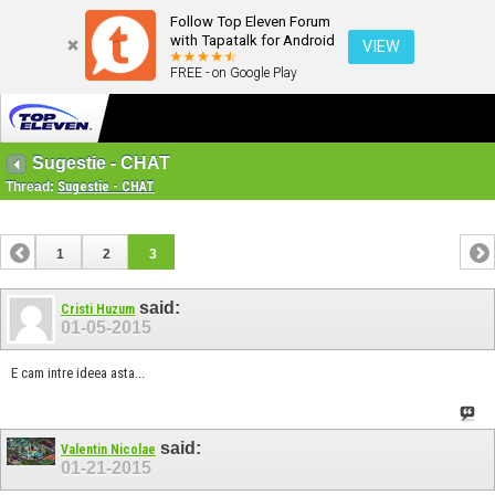
Follow Top Eleven Forum
with Tapatalk for Android
VIEW
FREE - on Google Play
Sugestie - CHAT
Thread:
Sugestie - CHAT
1
2
3
said:
Cristi Huzum
01-05-2015
E cam intre ideea asta...
said:
Valentin Nicolae
01-21-2015