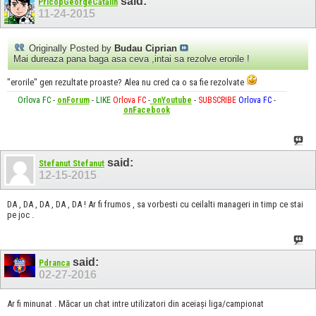
said:
PricopGeorgeCătălin
11-24-2015
Originally Posted by
Budau Ciprian
Mai dureaza pana baga asa ceva ,intai sa rezolve erorile !
"erorile" gen rezultate proaste? Alea nu cred ca o sa fie rezolvate
Orlova FC
-
onForum
-
LIKE
Orlova FC
-
onYoutube
-
SUBSCRIBE
Orlova FC
-
onFacebook
said:
Stefanut Stefanut
12-15-2015
DA , DA , DA , DA , DA ! Ar fi frumos , sa vorbesti cu ceilalti manageri in timp ce stai
pe joc .
said:
Pdranca
02-27-2016
Ar fi minunat . Măcar un chat intre utilizatori din aceiași liga/campionat