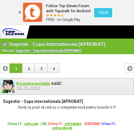
Follow Top Eleven Forum
with Tapatalk for Android
VIEW
FREE - on Google Play
Sugestie - Cupa internationala [APROBAT]
Thread:
Sugestie - Cupa internationala [APROBAT]
1
2
3
4
said:
PricopGeorgeCătălin
10-25-2014
Sugestie - Cupa internationala [APROBAT]
Doriţi ca jocul să vină cu o competiţie nouă pentru locurile 5-7?
Orlova FC
-
onForum
-
LIKE
Orlova FC
-
onYoutube
-
SUBSCRIBE
Orlova FC
-
onFacebook