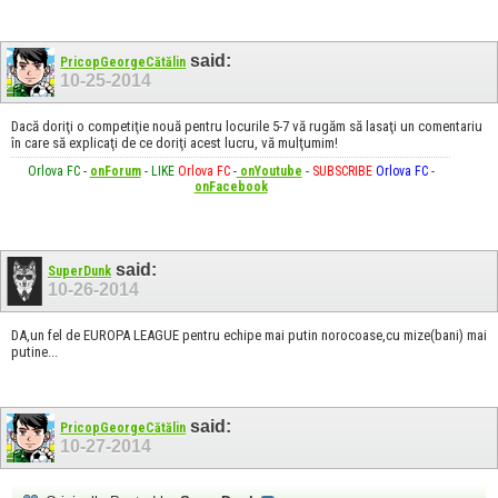
said:
PricopGeorgeCătălin
10-25-2014
Dacă doriţi o competiţie nouă pentru locurile 5-7 vă rugăm să lasaţi un comentariu
în care să explicaţi de ce doriţi acest lucru, vă mulţumim!
Orlova FC
-
onForum
-
LIKE
Orlova FC
-
onYoutube
-
SUBSCRIBE
Orlova FC
-
onFacebook
said:
SuperDunk
10-26-2014
DA,un fel de EUROPA LEAGUE pentru echipe mai putin norocoase,cu mize(bani) mai
putine...
said:
PricopGeorgeCătălin
10-27-2014