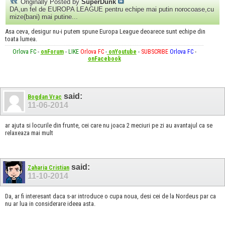
Originally Posted by
SuperDunk
DA,un fel de EUROPA LEAGUE pentru echipe mai putin norocoase,cu
mize(bani) mai putine...
Asa ceva, desigur nu-i putem spune Europa League deoarece sunt echipe din
toata lumea.
Orlova FC
-
onForum
-
LIKE
Orlova FC
-
onYoutube
-
SUBSCRIBE
Orlova FC
-
onFacebook
said:
Bogdan Vrac
11-06-2014
ar ajuta si locurile din frunte, cei care nu joaca 2 meciuri pe zi au avantajul ca se
relaxeaza mai mult
said:
Zaharia Cristian
11-10-2014
Da, ar fi interesant daca s-ar introduce o cupa noua, desi cei de la Nordeus par ca
nu ar lua in considerare ideea asta.