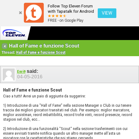
Follow Top Eleven Forum
with Tapatalk for Android
VIEW
FREE - on Google Play
Hall of Fame e funzione Scout
Thread:
Hall of Fame e funzione Scout
said:
Enri9
04-05-2016
Hall of Fame e funzione Scout
Ciao a tutti! Avrei un paio di aggiunte da suggerire:
1) Introduzione di una "Hall of Fame" nella sezione Manager o Club in cui tenere
traccia dei migliori giocatori transitati nel club. Per esempio: miglior marcatore,
miglior assistman, reord imbattibilità, record trofei vinti, record presenze, record
stagioni nel club, ecc...
2) Introduzione di una funzionalità "Scout" nella sezione trasferimenti con cui
essere avvisati tramite notifica quando un altro manager mette all'asta un
giocatore con le caratteristiche che noi stiamo cercando.