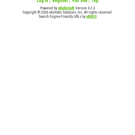
Log in
Register
Full Site
Top
Powered by
vBulletin®
Version 4.2.4
Copyright © 2026 vBulletin Solutions, Inc. All rights reserved.
Search Engine Friendly URLs by
vBSEO