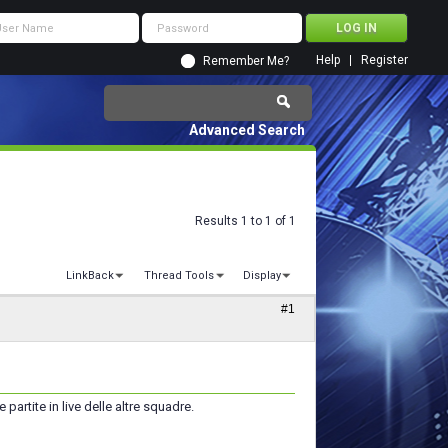
Help
Register
Remember Me?
Advanced Search
Results 1 to 1 of 1
LinkBack
Thread Tools
Display
#1
artite in live delle altre squadre.