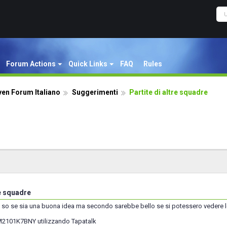
Forum Actions
Quick Links
FAQ
Rules
ven Forum Italiano
Suggerimenti
Partite di altre squadre
re squadre
on so se sia una buona idea ma secondo sarebbe bello se si potessero vedere le p
 M2101K7BNY utilizzando Tapatalk