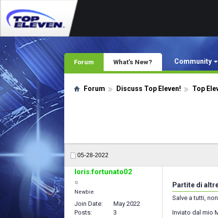
Community
Forum
What's New?
Forum
Discuss Top Eleven!
Top Ele
05-28-2022
loris.fortunato02
Partite di alt
Newbie
Salve a tutti, n
Join Date
May 2022
Posts
3
Inviato dal mio