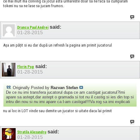
ce mai mult ma conving ca jocul asta urmareste doar sa ne faca sa cumparam
tokeni nu sa ne lase sa jucam frumos.
said:
Dranca Paul Andrei
01-28-2015
Așa am pățit si eu dar după un refresh la pagina am primit jucatorul
said:
Florin Pop
01-28-2015
Originally Posted by
Razvan Stefan
De ce nu imi transfera jucatorul dupa ce am castigat jucatorul?Imi
apare sa astept,dar astept o gramada si tot nu il castig si ies din top si
intru din nou si nu imi apare ca l-am castigat!!!Va rog sa imi explicati
nu ai loc in LOT vinde sau demite un jucator si uitate daca lai primit
said:
Stratila Alexandru
01-28-2015