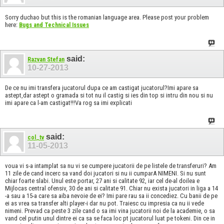
Sorry duchao but this is the romanian language area. Please post your problem
here:
Bugs and Technical Issues
said:
Razvan Stefan
10-27-2013
De ce nu imi transfera jucatorul dupa ce am castigat jucatorul?Imi apare sa
astept,dar astept o gramada si tot nu il castig si ies din top si intru din nou si nu
imi apare ca l-am castigat!!!Va rog sa imi explicati
said:
col_tv
11-05-2013
voua vi s-a intamplat sa nu vi se cumpere jucatorii de pe listele de transferuri? Am
11 zile de cand incerc sa vand doi jucatori si nu ii cumparA NIMENI. Si nu sunt
chiar foarte slabi. Unul este portar, 27 ani si calitate 92, iar cel de-al doilea e
Mijlocas central ofensiv, 30 de ani si calitate 91. Chiar nu exista jucatori in liga a 14
-a sau a 15-a care sa aiba nevoie de ei? Imi pare rau sa ii concediez. Cu banii de pe
ei as vrea sa transfer alti player-i dar nu pot. Traiesc cu impresia ca nu ii vede
nimeni. Prevad ca peste 3 zile cand o sa imi vina jucatorii noi de la academie, o sa
vand cel putin unul dintre ei ca sa se faca loc pt jucatorul luat pe tokeni. Din ce in