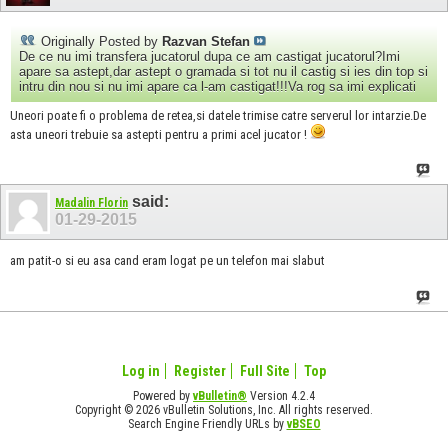
Originally Posted by
Razvan Stefan
De ce nu imi transfera jucatorul dupa ce am castigat jucatorul?Imi
apare sa astept,dar astept o gramada si tot nu il castig si ies din top si
intru din nou si nu imi apare ca l-am castigat!!!Va rog sa imi explicati
Uneori poate fi o problema de retea,si datele trimise catre serverul lor intarzie.De
asta uneori trebuie sa astepti pentru a primi acel jucator !
said:
Madalin Florin
01-29-2015
am patit-o si eu asa cand eram logat pe un telefon mai slabut
Log in
Register
Full Site
Top
Powered by
vBulletin®
Version 4.2.4
Copyright © 2026 vBulletin Solutions, Inc. All rights reserved.
Search Engine Friendly URLs by
vBSEO