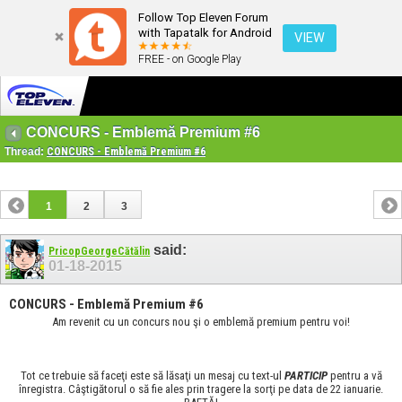
Follow Top Eleven Forum
with Tapatalk for Android
VIEW
FREE - on Google Play
CONCURS - Emblemă Premium #6
Thread:
CONCURS - Emblemă Premium #6
1
2
3
said:
PricopGeorgeCătălin
01-18-2015
CONCURS - Emblemă Premium #6
Am revenit cu un concurs nou şi o emblemă premium pentru voi!
Tot ce trebuie să faceţi este să lăsaţi un mesaj cu text-ul
PARTICIP
pentru a vă
înregistra. Câştigătorul o să fie ales prin tragere la sorţi pe data de 22 ianuarie.