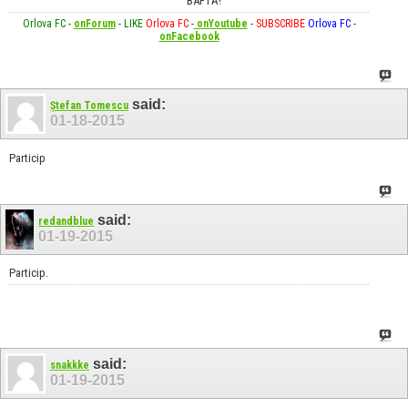
BAFTĂ!
Orlova FC
-
onForum
-
LIKE
Orlova FC
-
onYoutube
-
SUBSCRIBE
Orlova FC
-
onFacebook
said:
Ștefan Tomescu
01-18-2015
Particip
said:
redandblue
01-19-2015
Particip.
said:
snakkke
01-19-2015