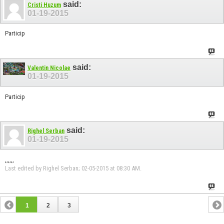
said:
Cristi Huzum
01-19-2015
Particip
said:
Valentin Nicolae
01-19-2015
Particip
said:
Righel Serban
01-19-2015
,,,,,,
Last edited by Righel Serban; 02-05-2015 at
08:30 AM
.
1
2
3