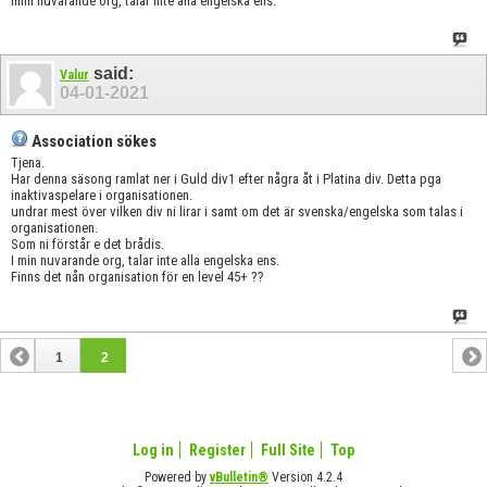
Imin nuvarande org, talar inte alla engelska ens.
said:
Valur
04-01-2021
Association sökes
Tjena.
Har denna säsong ramlat ner i Guld div1 efter några åt i Platina div. Detta pga
inaktivaspelare i organisationen.
undrar mest över vilken div ni lirar i samt om det är svenska/engelska som talas i
organisationen.
Som ni förstår e det brådis.
I min nuvarande org, talar inte alla engelska ens.
Finns det nån organisation för en level 45+ ??
1
2
Log in
Register
Full Site
Top
Powered by
vBulletin®
Version 4.2.4