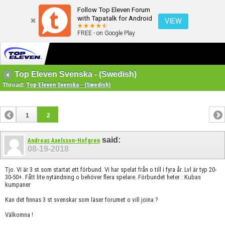
Follow Top Eleven Forum
with Tapatalk for Android
VIEW
FREE - on Google Play
Top Eleven Svenska - (Swedish)
Thread:
Top Eleven Svenska - (Swedish)
1
2
said:
Andreas Axelsson-Hofgren
08-19-2018
Tjo. Vi är 3 st som startat ett förbund. Vi har spelat från o till i fyra år. Lvl är typ 20-
30-50+. Fått lite nytändning o behöver flera spelare. Förbundet heter : Kubas
kumpaner
Kan det finnas 3 st svenskar som läser forumet o vill joina ?
Välkomna !