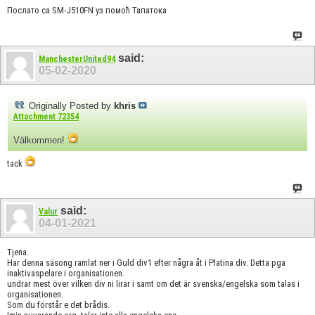
Послато са SM-J510FN уз помоћ Тапатока
said:
ManchesterUnited94
05-02-2020
Originally Posted by
khris
Attachment 72354
Välkommen!
tack
said:
Valur
04-01-2021
Tjena.
Har denna säsong ramlat ner i Guld div1 efter några åt i Platina div. Detta pga
inaktivaspelare i organisationen.
undrar mest över vilken div ni lirar i samt om det är svenska/engelska som talas i
organisationen.
Som du förstår e det brådis.