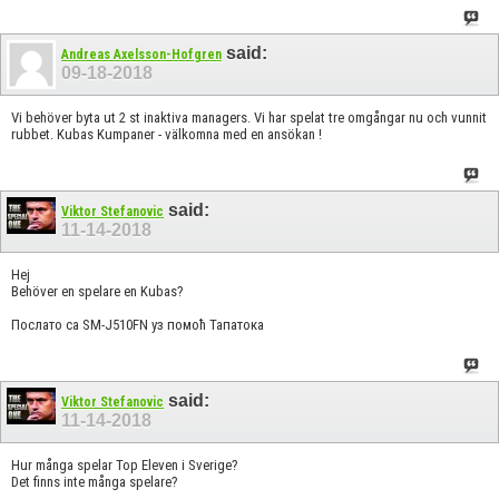
said:
Andreas Axelsson-Hofgren
09-18-2018
Vi behöver byta ut 2 st inaktiva managers. Vi har spelat tre omgångar nu och vunnit
rubbet. Kubas Kumpaner - välkomna med en ansökan !
said:
Viktor Stefanovic
11-14-2018
Hej
Behöver en spelare en Kubas?
Послато са SM-J510FN уз помоћ Тапатока
said:
Viktor Stefanovic
11-14-2018
Hur många spelar Top Eleven i Sverige?
Det finns inte många spelare?