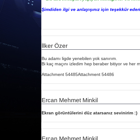
Şimdiden ilgi ve anlayışınız için teşekkür ederi
İlker Özer
Bu adamı ligde yenebilen yok sanırım.
Bi kaç maçını izledim hep beraber bitiyor ve her m
Attachment 54485
Attachment 54486
Ercan Mehmet Minkil
Ekran görüntülerini düz atarsanız sevinirim :)
Ercan Mehmet Minkil