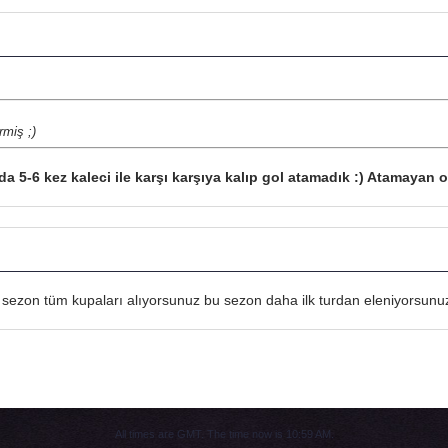
miş ;)
a 5-6 kez kaleci ile karşı karşıya kalıp gol atamadık :) Atamayan 
 sezon tüm kupaları alıyorsunuz bu sezon daha ilk turdan eleniyorsunuz
All times are GMT. The time now is
10:59 AM
.