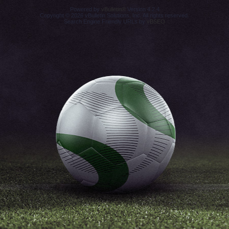
Powered by
vBulletin®
Version 4.2.4
Copyright © 2026 vBulletin Solutions, Inc. All rights reserved.
Search Engine Friendly URLs by
vBSEO