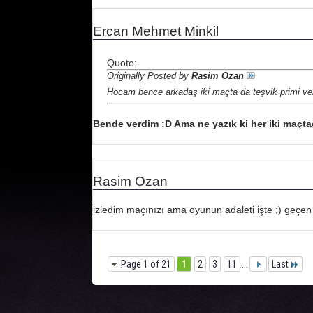
Ercan Mehmet Minkil
Quote:
Originally Posted by
Rasim Ozan
Hocam bence arkadaş iki maçta da teşvik primi ver
Bende verdim :D Ama ne yazık ki her iki maçtad
Rasim Ozan
izledim maçınızı ama oyunun adaleti işte ;) geçen
Page 1 of 21
1
2
3
11
...
Last