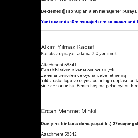
Beklemediği sonuçları alan menajerler buraya e
Yeni sezonda tüm menajerlerimize başarılar dil
Alkım Yılmaz Kadaif
Kanatsız oynayan adama 2-0 yenilmek...
Attachment 58341
Ev sahibi takımın kanat oyuncusu yok,
Zaten antrenörleri de oyuna icabet etmemiş,
Yıldız üstünlüğü ve seyirci üstünlüğü deplasman 
yine de sonuç bu. Benim başıma gelse oyunu bıra
Ercan Mehmet Minkil
Dün yine bir facia daha yaşadık :) 27maçtır gal
Attachment 58342