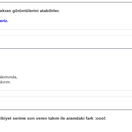
kran görüntülerini atabilirler.
eriz.
takımında,
kırım.
ibiyet serime son veren takım ile aramdaki fark :cool: