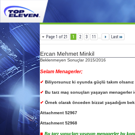
Page 1 of 21
1
2
3
11
...
Last
Ercan Mehmet Minkil
Beklenmeyen Sonuçlar 2015/2016
Selam Menagerler;
✔
Biliyorsunuz ki oyunda güçlü takım olsanız b
✔
Bu tarz maç sonuçları yaşayan menagerler 
✔
Örnek olarak önceden bizzat yaşadığım bek
Attachment 52967
Attachment 52968
■
Bu tarz sonuçları yaşayan menagerler bu konu al