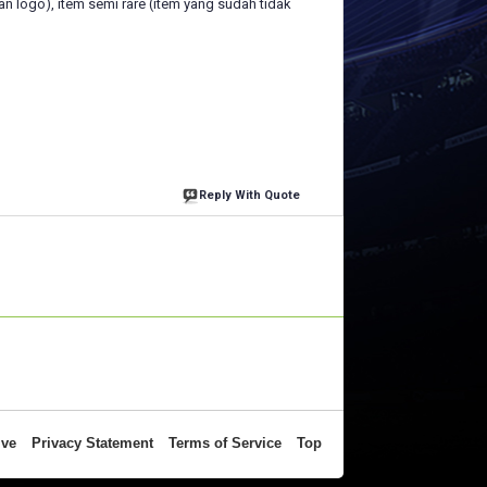
n logo), item semi rare (item yang sudah tidak
Reply With Quote
ive
Privacy Statement
Terms of Service
Top