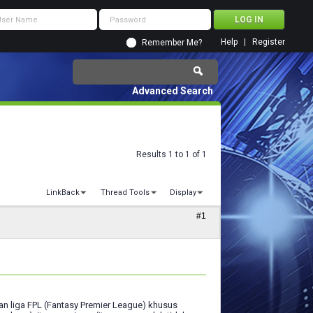
Help
Register
Remember Me?
Advanced Search
Results 1 to 1 of 1
LinkBack
Thread Tools
Display
#1
 liga FPL (Fantasy Premier League) khusus