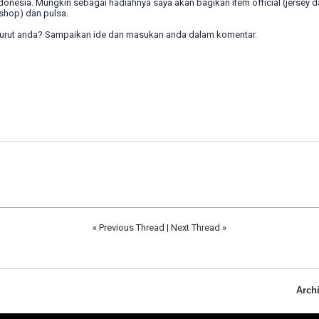
onesia. Mungkin sebagai hadiahnya saya akan bagikan item official (jersey da
 shop) dan pulsa.
rut anda? Sampaikan ide dan masukan anda dalam komentar.
«
Previous Thread
|
Next Thread
»
Arch