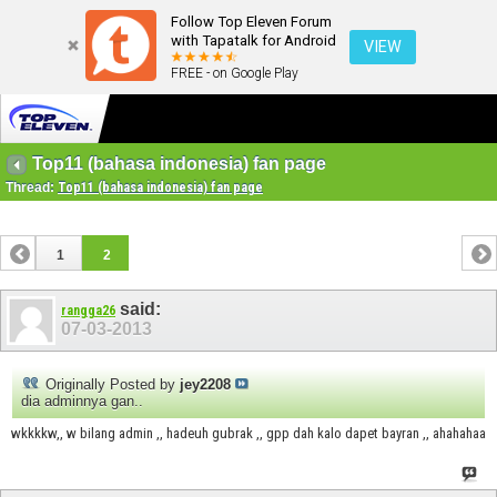
Follow Top Eleven Forum
with Tapatalk for Android
VIEW
FREE - on Google Play
Top11 (bahasa indonesia) fan page
Thread:
Top11 (bahasa indonesia) fan page
1
2
said:
rangga26
07-03-2013
Originally Posted by
jey2208
dia adminnya gan..
wkkkkw,, w bilang admin ,, hadeuh gubrak ,, gpp dah kalo dapet bayran ,, ahahahaa