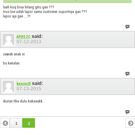
laah koq bisa hilang gitu gan ???
trus loe udah lapor sama customer suportnya gan ???
lapor aja gan ....!!!
said:
APHS FC
07-12-2013
cewek enak ni
bs kenalan
said:
kenzie25
07-13-2015
ikutan like dulu kakaaakk..
1
2