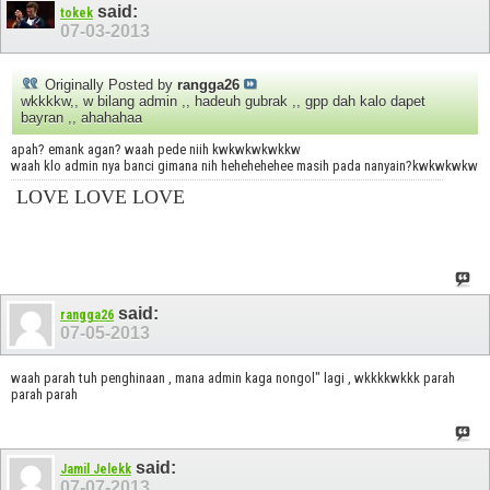
said:
tokek
07-03-2013
Originally Posted by
rangga26
wkkkkw,, w bilang admin ,, hadeuh gubrak ,, gpp dah kalo dapet
bayran ,, ahahahaa
apah? emank agan? waah pede niih kwkwkwkwkkw
waah klo admin nya banci gimana nih hehehehehee masih pada nanyain?kwkwkwkw
LOVE LOVE LOVE
said:
rangga26
07-05-2013
waah parah tuh penghinaan , mana admin kaga nongol" lagi , wkkkkwkkk parah
parah parah
said:
Jamil Jelekk
07-07-2013