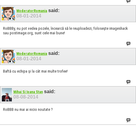
said:
ModeratorRomania
08-01-2014
RoBBBy, nu pot vedea pozele, încearcă să le reuploadezi, foloseşte imageshack
sau postimage.org, sunt cele mai bune!
said:
ModeratorRomania
08-01-2014
Baftă cu echipa şi la cât mai multe trofee!
said:
Mihai Si Ioana Stan
08-08-2014
RoBBB nu mai ai nicio noutate ?