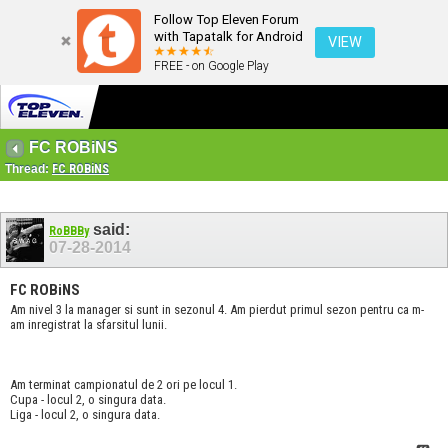
Follow Top Eleven Forum
with Tapatalk for Android
VIEW
FREE - on Google Play
FC ROBiNS
Thread:
FC ROBiNS
said:
RoBBBy
07-28-2014
FC ROBiNS
Am nivel 3 la manager si sunt in sezonul 4. Am pierdut primul sezon pentru ca m-
am inregistrat la sfarsitul lunii.
Am terminat campionatul de 2 ori pe locul 1.
Cupa - locul 2, o singura data.
Liga - locul 2, o singura data.