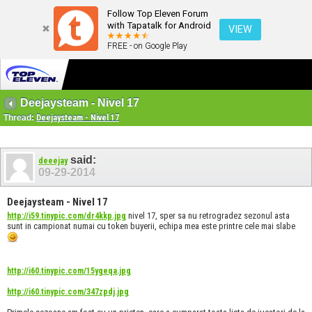
Follow Top Eleven Forum
with Tapatalk for Android
VIEW
FREE - on Google Play
Deejaysteam - Nivel 17
Thread:
Deejaysteam - Nivel 17
said:
deeejay
09-29-2014
Deejaysteam - Nivel 17
nivel 17, sper sa nu retrogradez sezonul asta
http://i59.tinypic.com/dr4kkp.jpg
sunt in campionat numai cu token buyerii, echipa mea este printre cele mai slabe
http://i60.tinypic.com/15ygeqa.jpg
http://i60.tinypic.com/347zpdj.jpg