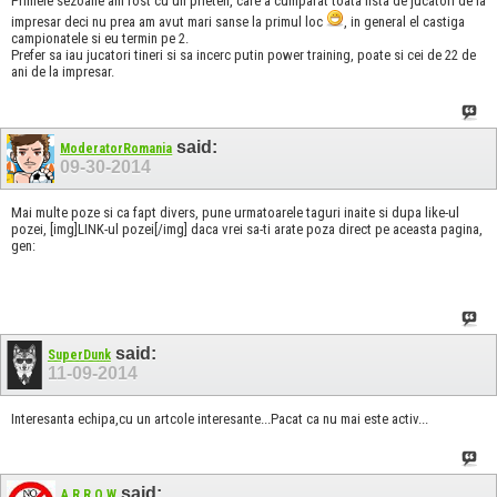
Primele sezoane am fost cu un prieten, care a cumparat toata lista de jucatori de la
impresar deci nu prea am avut mari sanse la primul loc
, in general el castiga
campionatele si eu termin pe 2.
Prefer sa iau jucatori tineri si sa incerc putin power training, poate si cei de 22 de
ani de la impresar.
said:
ModeratorRomania
09-30-2014
Mai multe poze si ca fapt divers, pune urmatoarele taguri inaite si dupa like-ul
pozei, [img]LINK-ul pozei[/img] daca vrei sa-ti arate poza direct pe aceasta pagina,
gen:
said:
SuperDunk
11-09-2014
Interesanta echipa,cu un artcole interesante...Pacat ca nu mai este activ...
said:
A R R O W