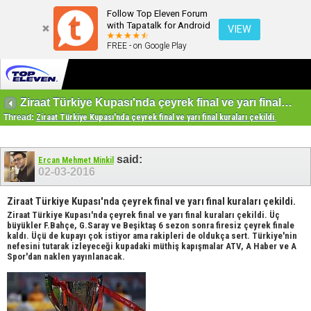
Follow Top Eleven Forum
with Tapatalk for Android
VIEW
FREE - on Google Play
Ziraat Türkiye Kupası'nda çeyrek final ve yarı final kuraları çekildi.
Thread:
Ziraat Türkiye Kupası'nda çeyrek final ve yarı final kuraları çekildi.
said:
Ercan Mehmet Minkil
02-03-2016
Ziraat Türkiye Kupası'nda çeyrek final ve yarı final kuraları çekildi.
Ziraat Türkiye Kupası'nda çeyrek final ve yarı final kuraları çekildi. Üç
büyükler F.Bahçe, G.Saray ve Beşiktaş 6 sezon sonra firesiz çeyrek finale
kaldı. Üçü de kupayı çok istiyor ama rakipleri de oldukça sert. Türkiye'nin
nefesini tutarak izleyeceği kupadaki müthiş kapışmalar ATV, A Haber ve A
Spor'dan naklen yayınlanacak.