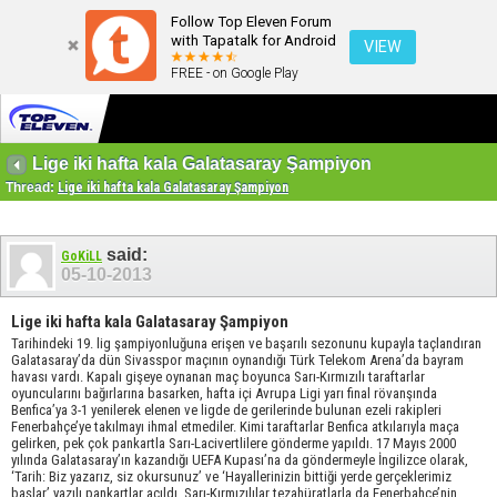
Follow Top Eleven Forum
with Tapatalk for Android
VIEW
FREE - on Google Play
Lige iki hafta kala Galatasaray Şampiyon
Thread:
Lige iki hafta kala Galatasaray Şampiyon
said:
GoKiLL
05-10-2013
Lige iki hafta kala Galatasaray Şampiyon
Tarihindeki 19. lig şampiyonluğuna erişen ve başarılı sezonunu kupayla taçlandıran
Galatasaray’da dün Sivasspor maçının oynandığı Türk Telekom Arena’da bayram
havası vardı. Kapalı gişeye oynanan maç boyunca Sarı-Kırmızılı taraftarlar
oyuncularını bağırlarına basarken, hafta içi Avrupa Ligi yarı final rövanşında
Benfica’ya 3-1 yenilerek elenen ve ligde de gerilerinde bulunan ezeli rakipleri
Fenerbahçe’ye takılmayı ihmal etmediler. Kimi taraftarlar Benfica atkılarıyla maça
gelirken, pek çok pankartla Sarı-Lacivertlilere gönderme yapıldı. 17 Mayıs 2000
yılında Galatasaray’ın kazandığı UEFA Kupası’na da göndermeyle İngilizce olarak,
‘Tarih: Biz yazarız, siz okursunuz’ ve ‘Hayallerinizin bittiği yerde gerçeklerimiz
başlar’ yazılı pankartlar açıldı. Sarı-Kırmızılılar tezahüratlarla da Fenerbahçe’nin